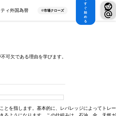
す
ぐ
ィティ
外国為替
市場クローズ
始
め
る
が不可欠である理由を学びます。
ことを指します。基本的に、レバレッジによってトレー
きるようになります。この仕組みは、石油、金、天然ガ