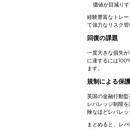
価値が目減りす
経験豊富なトレー
て強力なリスク管
回復の課題
一度大きな損失が
に達するには10
ます。
規制による保
英国の金融行動監
レバレッジ制限を
険なほどレバレッ
まとめると、レバ