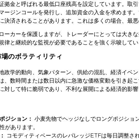
証拠金
と呼ばれる最低口座残高を設定しています。取引
マージンコールを発行し、追加資金の入金を求めます。
に決済されることがあります。これは多くの場合、最悪
ローカーを保護しますが、トレーダーにとっては大きな
規律と継続的な監視が必要であることを強く示唆してい
市場のボラティリティ
地政学的動向、気象パターン、供給の混乱、経済イベン
は、数時間または数日以内に急激な価格変動を引き起こ
に対して特に脆弱であり、不利な展開による経済的影響
ポジション：
小麦先物でヘッジなしでロングポジショ
性があります。
：
コモディティベースのレバレッジETFは毎日調整さ