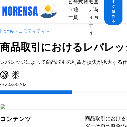
ビ
号
式
資
モ
国
す
ぐ
ュ
通
デ
為
始
ー
貨
ィ
替
め
る
テ
Home
»
コモディティ
»
ィ
商品取引におけるレバレッ
レバレッジによって商品取引の利益と損失が拡大する
2025-07-12
コンテンツ
商品取引における
ダーは自己資金の