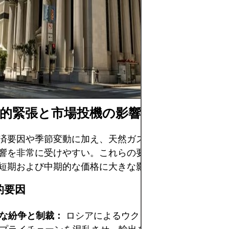
すが、価格変動、
給ショックによる
あります。重要な
と市場の根底にあ
づき、財務の安定
金のみで投資する
的緊張と市場投機の影響
済要因や季節変動に加え、天然ガス市場は地政学的動向
響を非常に受けやすい。これらの要因は予測不可能な場
短期および中期的な価格に大きな影響を与える。
的要因
な紛争と制裁：
ロシアによるウクライナ侵攻などの国