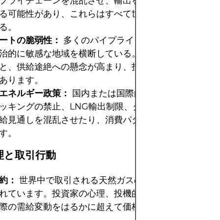
プライチェーンを混乱させ、輸出を阻害し、エネルギー
る可能性があり、これらはすべて世界の天然ガス価格に
る。
ートの脆弱性：
多くのパイプラインは、ウクライナや
治的に敏感な地域を横断している。これらの回廊におけ
と、供給途絶への懸念が高まり、投機的な価格高騰につ
あります。
エネルギー政策：
国内または国際的なエネルギー政策
ッキングの禁止、LNG輸出制限、グリーンエネルギー
給見通しを混乱させたり、消費パターンを変えたりする
す。
理と取引行動
約：
世界中で取引される天然ガスの多くは、先物市場
れています。投資家の心理、投機的な活動、アルゴリズ
際の需給変動をはるかに超えて価格変動を拡大させる可