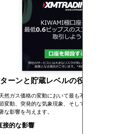
パターンと貯蔵レベルの役割
天然ガス価格の変動において最も不安定で予測困難な要
節変動、突発的な気象現象、そして長期的な気象傾向は
著な影響を与えます。
直接的な影響