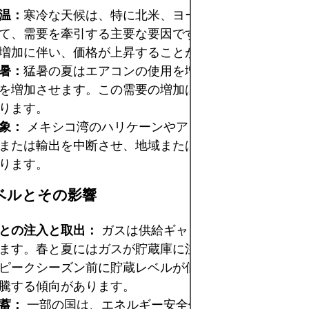
温：
寒冷な天候は、特に北米、ヨーロッパ、そしてアジ
て、需要を牽引する主要な要因です。予想よりも寒い冬
増加に伴い、価格が上昇することがよくあります。
暑：
猛暑の夏はエアコンの使用を増加させ、ガス発電機
を増加させます。この需要の増加は、価格変動にもつな
ります。
象：
メキシコ湾のハリケーンやアジアの台風は、LNG
または輸出を中断させ、地域または世界の価格を急騰さ
ります。
ベルとその影響
との注入と取出：
ガスは供給ギャップを埋めるために
ます。春と夏にはガスが貯蔵庫に注入され、秋と冬には
ピークシーズン前に貯蔵レベルが低い場合、不足への懸
騰する傾向があります。
蓄：
一部の国は、エネルギー安全保障を確保するため