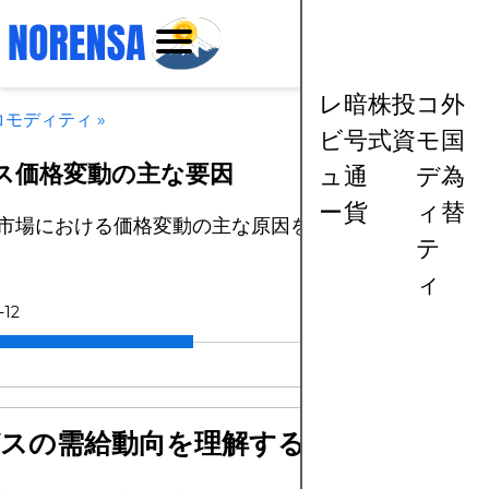
レ
暗
株
投
コ
外
コモディティ
»
ビ
号
式
資
モ
国
ス価格変動の主な要因
ュ
通
デ
為
ー
貨
ィ
替
市場における価格変動の主な原因を探ります。
テ
ィ
-12
ガスの需給動向を理解する