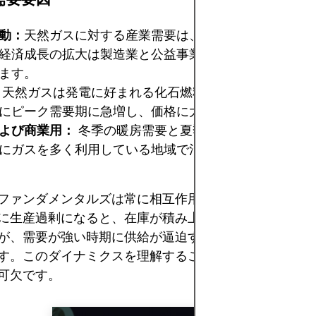
動：
天然ガスに対する産業需要は、景気循環と密接に関
経済成長の拡大は製造業と公益事業を刺激し、ガスの使
ます。
天然ガスは発電に好まれる化石燃料です。電力会社か
にピーク需要期に急増し、価格に大きな影響を与えます
よび商業用：
冬季の暖房需要と夏季の冷房需要は、特
にガスを多く利用している地域で消費量の変動を引き起
ファンダメンタルズは常に相互作用しています。需要が
に生産過剰になると、在庫が積み上がり価格が下落する
が、需要が強い時期に供給が逼迫すると、価格が急騰す
す。このダイナミクスを理解することは、市場の動きを
可欠です。