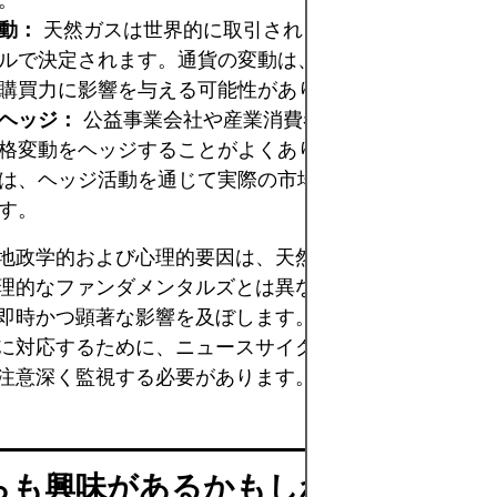
。
動：
天然ガスは世界的に取引される商品であるため、
ルで決定されます。通貨の変動は、特に新興市場におい
購買力に影響を与える可能性があります。
ヘッジ：
公益事業会社や産業消費者は、デリバティブ
格変動をヘッジすることがよくあります。大量のオプシ
は、ヘッジ活動を通じて実際の市場価格に影響を与える
す。
地政学的および心理的要因は、天然ガス価格の複雑さを
理的なファンダメンタルズとは異なり、予測は困難です
即時かつ顕著な影響を及ぼします。市場参加者は、こう
に対応するために、ニュースサイクル、政策変更、投機
注意深く監視する必要があります。
らも興味があるかもしれません