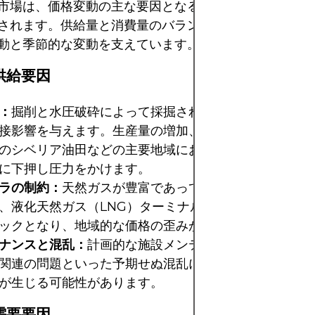
市場は、価格変動の主な要因となる需給ファンダメンタ
されます。供給量と消費量のバランスが、このエネルギ
動と季節的な変動を支えています。
供給要因
：
掘削と水圧破砕によって採掘される天然ガスの量は、
接影響を与えます。生産量の増加、特に米国のパーミア
のシベリア油田などの主要地域における生産量の増加は
に下押し圧力をかけます。
ラの制約：
天然ガスが豊富であっても、パイプラインの
、液化天然ガス（LNG）ターミナルの限界により供給
ックとなり、地域的な価格の歪みが生じる可能性があり
ナンスと混乱：
計画的な施設メンテナンス、あるいは機
関連の問題といった予期せぬ混乱により供給が滞り、短
が生じる可能性があります。
需要要因