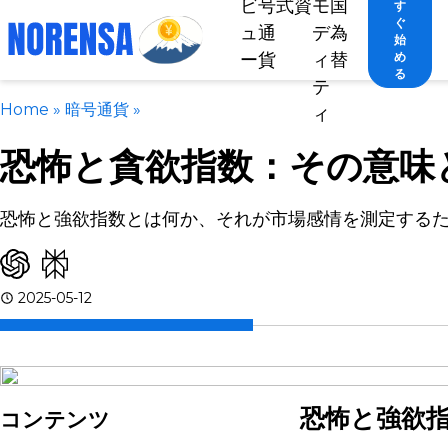
ビ
号
式
資
モ
国
す
ぐ
ュ
通
デ
為
始
ー
貨
ィ
替
め
る
テ
Home
»
暗号通貨
»
ィ
恐怖と貪欲指数：その意味
恐怖と強欲指数とは何か、それが市場感情を測定する
2025-05-12
恐怖と強欲
コンテンツ