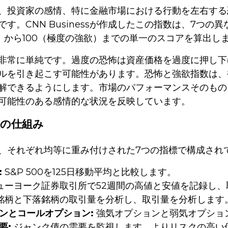
、投資家の感情、特に金融市場における行動を左右する
です。CNN Businessが作成したこの指数は、7つ
）から100（極度の強欲）までの単一のスコアを算出し
非常に単純です。過度の恐怖は資産価格を過度に押し下
ルを引き起こす可能性があります。恐怖と強欲指数は、
解できるようにします。市場のパフォーマンスそのもの
可能性のある感情的な状況を反映しています。
数の仕組み
、それぞれ均等に重み付けされた7つの指標で構成され
:
S&P 500を125日移動平均と比較します。
ューヨーク証券取引所で52週間の高値と安値を記録し、
銘柄と下落銘柄の取引量を分析し、取引量を分析します
ンとコールオプション:
強気オプションと弱気オプショ
要:
ジャンク債の需要を監視します。よりリスクの高い