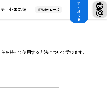
す
ぐ
ィティ
外国為替
市場クローズ
始
め
る
責任を持って使用する方法について学びます。