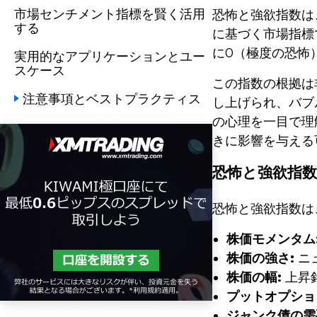
市場センチメント指標を賢く活用
恐怖と強欲指数は
する
に基づく市場指標
に0（極度の恐怖
実用的なアプリケーションとユー
スケース
この指数の根拠は
注意事項とベストプラクティス
し上げられ、バブ
の心理を一目で理
きに影響を与える
恐怖と強欲指
恐怖と強欲指数は
株価モメンタム
株価の強さ:
ニ
株価の幅:
上昇
プットオプショ
ジャンク債の需