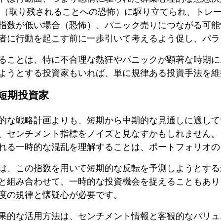
O（取り残されることへの恐怖）に駆り立てられ、トレ
指数が低い場合（恐怖）、パニック売りにつながる可能
者に行動を起こす前に一歩引いて考えるよう促し、バラ
ることは、特に不合理な熱狂やパニックが顕著な時期に
ようとする投資家もいれば、単に規律ある投資手法を維
 短期投資家
的な戦略計画よりも、短期から中期的な見通しに適して
、センチメント指標をノイズと見なすかもしれません。
れる一時的な混乱を理解することは、ポートフォリオの
は、この指数を用いて短期的な反転を予測しようとする
と組み合わせて、一時的な投資機会を捉えることもあり
度の規律と懐疑心が必要です。
果的な活用方法は、センチメント情報と客観的なバリュ