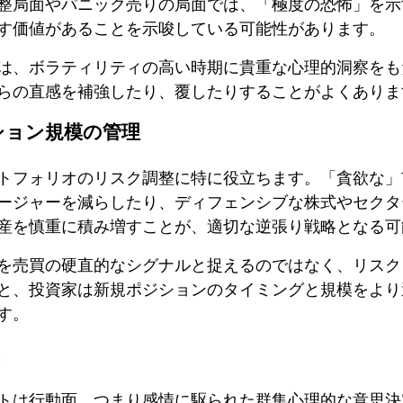
整局面やパニック売りの局面では、「極度の恐怖」を示
す価値があることを示唆している可能性があります。
は、ボラティリティの高い時期に貴重な心理的洞察をも
らの直感を補強したり、覆したりすることがよくありま
ション規模の管理
トフォリオのリスク調整に特に役立ちます。「貪欲な」
ージャーを減らしたり、ディフェンシブな株式やセクタ
産を慎重に積み増すことが、適切な逆張り戦略となる可
を売買の硬直的なシグナルと捉えるのではなく、リスク
と、投資家は新規ポジションのタイミングと規模をより
す。
トは行動面、つまり感情に駆られた群集心理的な意思決