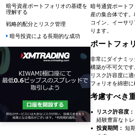
暗号資産ポートフォリオの基礎を
暗号通貨ポートフ
理解する
産の集合体です。
コイン、イーサリ
戦略的配分とリスク管理
ります。
暗号投資による長期的な成功
ポートフォ
非常にダイナミッ
構築が不可欠です
リスク許容度に適
フォリオを綿密に
考慮すべき
リスク許容度：
経験豊富なトレ
投資期間：
短期