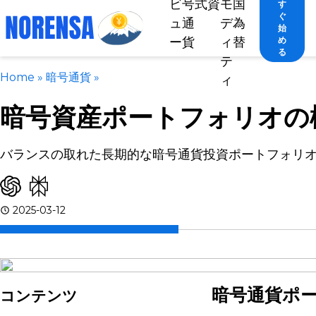
ビ
号
式
資
モ
国
す
ぐ
ュ
通
デ
為
始
ー
貨
ィ
替
め
る
テ
Home
»
暗号通貨
»
ィ
暗号資産ポートフォリオの
バランスの取れた長期的な暗号通貨投資ポートフォリ
2025-03-12
暗号通貨ポ
コンテンツ