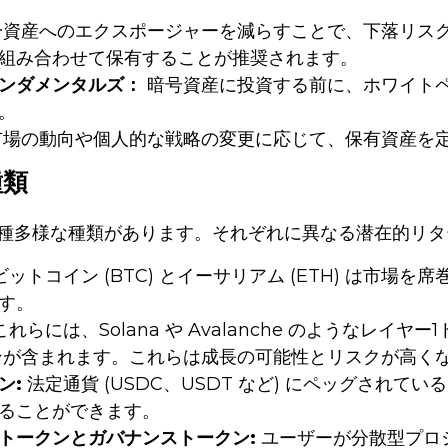
資産へのエクスポージャーを減らすことで、下落リス
組み合わせて保有することが推奨されます。
ンダメンタルズ：
暗号資産に投資する前に、ホワイト
。
場の動向や個人的な戦略の変更に応じて、保有資産を
種類
種多様な種類があります。それぞれに異なる潜在的リタ
ビットコイン (BTC) とイーサリアム (ETH) は市
す。
れらには、Solana や Avalanche のようなレイヤー
トークンが含まれます。これらは成長の可能性とリスクが高く
ン:
法定通貨 (USDC、USDT など) にペッグされて
ることができます。
トークンとガバナンストークン:
ユーザーが分散型プロ