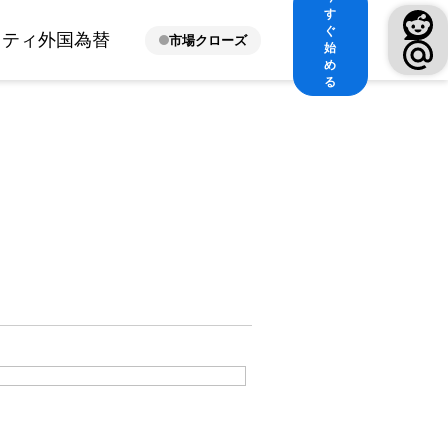
す
ぐ
ィティ
外国為替
市場クローズ
始
め
る