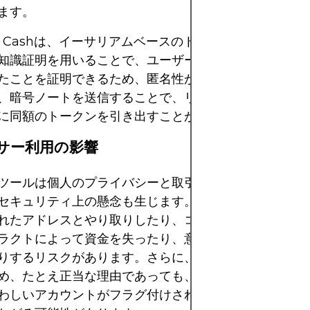
ます。
ado Cashは、イーサリアムベースのトークンでも同様に
知識証明を用いることで、ユーザーは身元を明かすこと
たことを証明できるため、匿名性が向上します。資金が
、暗号ノートを送信することで、リンクされていないウ
に同額のトークンを引き出すことができます。
キサー利用の影響
ツールは個人のプライバシーと取引の機密性を高めるこ
セキュリティ上の懸念も生じます。ユーザーは、ブラッ
れたアドレスとやり取りしたり、コーディングが不十分
ラクトによって資金を失ったり、意図せずマネーロンダ
りするリスクがあります。さらに、ミキサーは規制当局
め、たとえ正当な理由であっても、このようなサービス
わしいアカウントがフラグ付けされ、取引所や金融機関