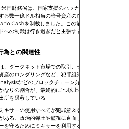
年、米国財務省は、国家支援のハッカー集団を含むサイバ
する数十億ドル相当の暗号資産のロンダリングに関与し
rnado Cashを制裁しました。この前例のない動きは、
ドへの制裁は行き過ぎだと主張する分散化推進派からの
法行為との関連性
は、ダークネット市場での取引、ランサムウェアによる
資産のロンダリングなど、犯罪組織と関連付けられるこ
ainalysisなどのブロックチェーン分析企業によると、
かなりの割合が、最終的に1つ以上のミキシングサービ
出所を隠蔽している。
ミキサーの使用すべてが犯罪意図を示すわけではないこ
がある。政治的弾圧や監視に直面している地域の人々は
ーを守るためにミキサーを利用する可能性がある。それ