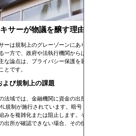
ない資金で投資す
ミキサーが物議を醸す理由
サーは規制上のグレーゾーンにあり、プライバシー擁護
る一方で、政府や法執行機関からは厳しい監視の目にさ
主な論点は、プライバシー保護を装って違法行為を助長
ことです。
的および規制上の課題
の法域では、金融機関に資金の出所と送金先の追跡を義
ML規制が施行されています。暗号ミキサーは、その設
組みを複雑化または阻止します。そのため、多くの規制
の出所が確認できない場合、その使用を疑わしいものと