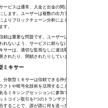
サービスは通常、入金と出金の間に時間差を設け、取引
にします。ユーザーは複数の出力アドレスを指定できる
によりブロックチェーン分析による資金の流れの追跡が
ます。
信頼は重要な問題です。ユーザーは、資金の盗難やコイ
われないよう、サービスに頼らなければなりません。多
キサーは、適切な監視なしに違法取引を助長したとして
害されたり、閉鎖されたりしています。
散型ミキサー
、分散型ミキサーは信頼できる仲介者を必要としません
ラクトや暗号化技術を活用することで、ユーザーは数学
あるミキシングセッションに参加できます。例えば、Coin
ットコイン取引を1つのトランザクションにグループ化
合することで、誰が誰に何を送ったかを特定することが