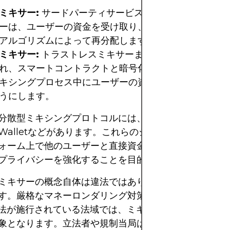
ミキサー:
サードパーティサービスによって運営される
ーは、ユーザーの資金を受け取り、プールし、一定時間
アルゴリズムによって再分配します。
ミキサー:
トラストレスミキサーまたはピアツーピアミ
れ、スマートコントラクトと暗号化プロトコルを使用す
キシングプロセス中にユーザーの資金を単一の当事者が
うにします。
散型ミキシングプロトコルには、CoinJoin、Tornado
bi Walletなどがあります。これらのシステムは、ユーザ
ォーム上で他のユーザーと直接資金をミックスできるよ
プライバシーを強化することを目的としています。
ミキサーの概念自体は違法ではありませんが、規制は世
す。厳格なマネーロンダリング対策（AML）および顧
）法が施行されている法域では、ミキサーの使用はしばし
象となります。立法者や規制当局は、これらのサービス