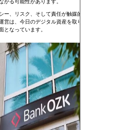
ながる可能性があります。
シー、リスク、そして責任が触媒的に融合しているため
運営は、今日のデジタル資産を取り巻く環境において、
面となっています。
仮想通貨は、分散化
オープンな市場取
リターンとより大
もたらします。し
なボラティリティ
り、高リスク資産
なリスクとしては
イバーセキュリテ
げられます。成功
略に基づき、財務