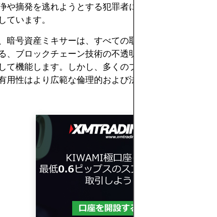
浄や摘発を逃れようとする犯罪者に悪用される可能性が
しています。
、暗号資産ミキサーは、すべての取引が公開台帳上で恒
る、ブロックチェーン技術の不透明な世界におけるプラ
して機能します。しかし、多くのプライバシー強化技術
有用性はより広範な倫理的および法的議論と密接に結び