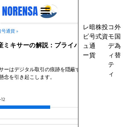
レ
暗
株
投
コ
外
暗号通貨
»
ビ
号
式
資
モ
国
産ミキサーの解説：プライバシー、リスク、
ュ
通
デ
為
ー
貨
ィ
替
テ
サーはデジタル取引の痕跡を隠蔽するのに役立ちますが
ィ
懸念を引き起こします。
-12