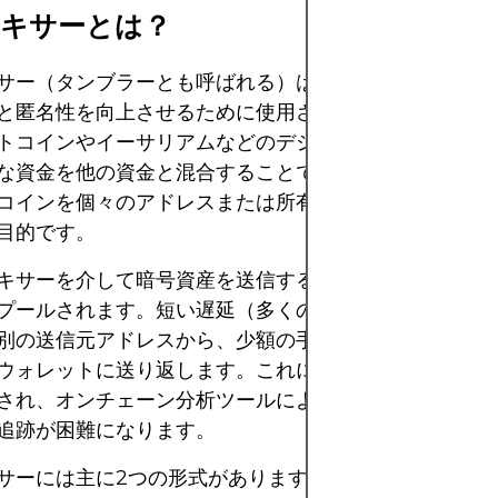
ミキサーとは？
サー（タンブラーとも呼ばれる）は、暗号資産取引にお
と匿名性を向上させるために使用されるツールです。主
トコインやイーサリアムなどのデジタル資産の出所と送
な資金を他の資金と混合することで難読化することです
コインを個々のアドレスまたは所有者に追跡することを
目的です。
キサーを介して暗号資産を送信すると、その資金は他の
プールされます。短い遅延（多くの場合、変動します）
別の送信元アドレスから、少額の手数料を差し引いた同
ウォレットに送り返します。これによりトランザクショ
され、オンチェーン分析ツールによる送金者から受取人
追跡が困難になります。
サーには主に2つの形式があります。