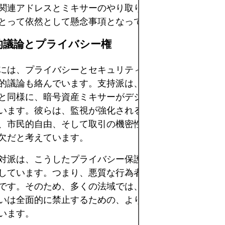
関連アドレスとミキサーのやり取りとの統計的な相関関
とって依然として懸念事項となっている。
理的議論とプライバシー権
には、プライバシーとセキュリティのバランスをめぐる
的議論も絡んでいます。支持派は、現金が物理的な取引
と同様に、暗号資産ミキサーがデジタル版の匿名性を提
います。彼らは、監視が強化されるオンライン経済にお
、市民的自由、そして取引の機密性を守るために、こう
欠だと考えています。
対派は、こうしたプライバシー保護には大きな社会的コ
しています。つまり、悪質な行為者を助長し、法執行を
です。そのため、多くの法域では、こうしたサービスを
いは全面的に禁止するための、より明確な法的枠組みを
います。