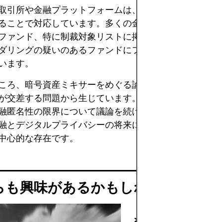
取引所や金融プラットフォームは、デューデリジェンス
ることで対応しています。多くの金融機関は、既知のミ
ファンド、特に制裁対象リストに掲載されているファン
ダリングの疑いのあるファンドにフラグを付けたり、ブ
います。
ころ、暗号資産ミキサーをめぐる論争は、技術、政策、
が交差する問題から生じています。規制当局とプライバ
融匿名性の限界について議論を続ける中、暗号資産ミキ
融とデジタルプライバシーの将来に関する幅広い議論に
中心的な存在です。
らも興味があるかもしれません
メッセージ署名は