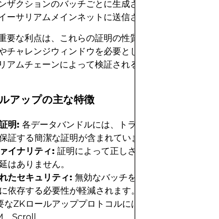
ンザクションのバッチごとに生成され、ロールアップさ
イーサリアムメインネットに送信されます。
重要な利点は、これらの証明の性質にあります。ZKロ
やチャレンジウィンドウを必要としません。代わりに、
リアムチェーンによって検証されると、状態遷移は即座
ールアップの主な特徴
証明:
各データバンドルには、トランザクションセット
保証する簡潔な証明が含まれています。
ァイナリティ:
証明によって正しさが事前に確認される
延はありません。
れたセキュリティ:
無効なバッチを検出するためにネッ
に依存する必要性が軽減されます。
要なZKロールアッププロトコルには、
zkSync
、
Polyg
M
、
Scroll
。