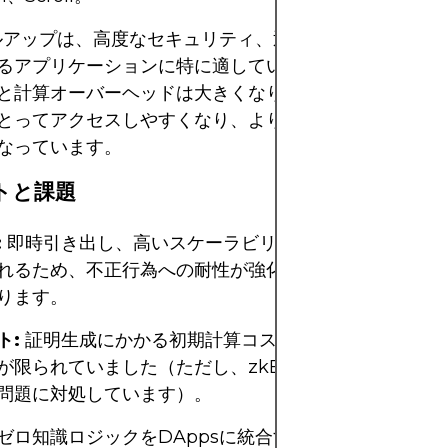
ルアップは、高度なセキュリティ、迅速な決済、プライ
るアプリケーションに特に適しています。インフラスト
と計算オーバーヘッドは大きくなりますが、近年の進歩
とってアクセスしやすくなり、より幅広いユースケース
なっています。
トと課題
:
即時引き出し、高いスケーラビリティ、そして承認前
れるため、不正行為への耐性が強化されます。第三者へ
ります。
ト:
証明生成にかかる初期計算コストが高く、従来は汎
が限られていました（ただし、zkEVMなどのプロジェ
問題に対処しています）。
ゼロ知識ロジックをDAppsに統合するには、専門的な