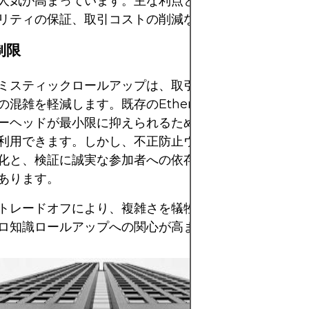
人気が高まっています。主な利点としては、統合の容易
リティの保証、取引コストの削減などが挙げられます。
制限
ミスティックロールアップは、取引手数料を大幅に削減
の混雑を軽減します。既存のEthereumコントラクト
ーヘッドが最小限に抑えられるため、開発者は使い慣れ
利用できます。しかし、不正防止ウィンドウによるファ
化と、検証に誠実な参加者への依存というトレードオフ
あります。
トレードオフにより、複雑さを犠牲にしてファイナリテ
ロ知識ロールアップへの関心が高まっています。
仮想通貨は、分散化