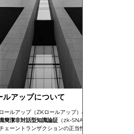
オープンな市場取
リターンとより大
もたらします。し
なボラティリティ
り、高リスク資産
なリスクとしては
イバーセキュリテ
げられます。成功
略に基づき、財務
ない資金で投資す
ールアップについて
ロールアップ（ZKロールアップ）は、暗号学的証明、
識簡潔非対話型知識論証
（zk-SNARKまたはzk-STA
チェーントランザクションの正当性を証明します。これ