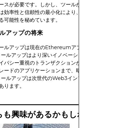
ースが必要です。しかし、ツールが進化するにつれて、
は効率性と信頼性の最小化により、長期的には主要なソ
る可能性を秘めています。
ールアップの将来
ールアップは現在のEthereumアプリケーションに適
ロールアップはより深いイノベーションの可能性を秘め
イバシー重視のトランザクションからスケーラブルなエ
レードのアプリケーションまで、暗号化ツールが成熟す
ロールアップは次世代のWeb3インフラストラクチャの
あります。
らも興味があるかもしれません