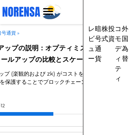
レ
暗
株
投
コ
外
暗号通貨
»
ビ
号
式
資
モ
国
アップの説明：オプティミスティックロー
ュ
通
デ
為
ー
貨
ィ
替
ロールアップの比較とスケーリングにおける
テ
ップ (楽観的および zk) がコストを削減し、速度を向
ィ
2 を保護することでブロックチェーンを拡張する方法を
-12