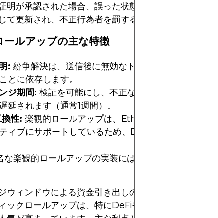
証明が承認された場合、誤った状態は拒否され、ロール
じて更新され、不正行為者を罰する可能性があります。
ロールアップの主な特徴
明:
紛争解決は、送信後に無効なトランザクションを検
ことに依存します。
ンジ期間:
検証を可能にし、不正な更新を防ぐため、フ
遅延されます（通常1週間）。
互換性:
楽観的ロールアップは、Ethereumのプログラ
ティブにサポートしているため、DAppの簡単な導入が
名な楽観的ロールアップの実装には、
Optimism
や
ア
ジウィンドウによる資金引き出しの遅延にもかかわらず
ィックロールアップは、特にDeFiやゲームなどの汎用