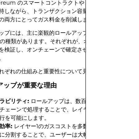
hereum のスマートコントラクトやコンセンサスメカニ
持しながら、トランザクション容量を大幅に向上させ、
の両方にとってガス料金を削減します。
ップには、主に楽観的ロールアップとゼロ知識 (ZK) ロ
 つの種類があります。それぞれが、オフチェーントラン
を検証し、オンチェーンで確定させる前に、異なる方法
。
れぞれの仕組みと重要性について見ていきましょう。
アップが重要な理由
ラビリティ:
ロールアップは、数百から数千のトランザ
チェーンで処理することで、レイヤー1の負荷を軽減し
行を可能にします。
効率:
レイヤー1のガスコストを多数のバンドルされた
に分割することで、ユーザーは大幅に低いトランザクシ