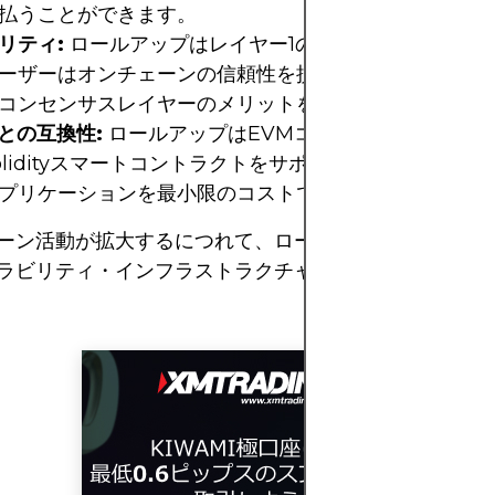
払うことができます。
リティ:
ロールアップはレイヤー1のセキュリティを継承
ーザーはオンチェーンの信頼性を損なうことなく、Ethe
コンセンサスレイヤーのメリットを享受できます。
pとの互換性:
ロールアップはEVMコンプライアンスを維
olidityスマートコントラクトをサポートしているため
プリケーションを最小限のコストで簡単に導入できます
ーン活動が拡大するにつれて、ロールアップはブロック
ラビリティ・インフラストラクチャの中心となることが