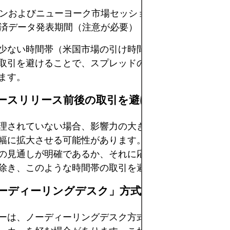
ンおよびニューヨーク市場セッション
済データ発表期間（注意が必要）
少ない時間帯（米国市場の引け時間とアジア市場の引け
取引を避けることで、スプレッドの有利な条件と執行力
ます。
ニュースリリース前後の取引を避ける
理されていない場合、影響力の大きいニュースイベント
幅に拡大させる可能性があります。経験豊富なトレーダ
の見通しが明確であるか、それに応じてリスクヘッジを
除き、このような時間帯の取引を避けることを選択しま
「ノーディーリングデスク」方式の執行を利用する
ーは、ノーディーリングデスク方式を採用しているEC