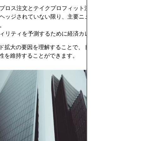
プロス注文とテイクプロフィット注文を慎重に使用する
ヘッジされていない限り、主要ニュースリリース中の取
。
ィリティを予測するために経済カレンダーをモニタリン
ド拡大の要因を理解することで、トレーダーは不利な状
性を維持することができます。
外国為替取引は、
流動性の高い市場
変動から利益を得
すが、レバレッジ
クロ経済ニュース
スクの高い分野で
なのは、明確な戦