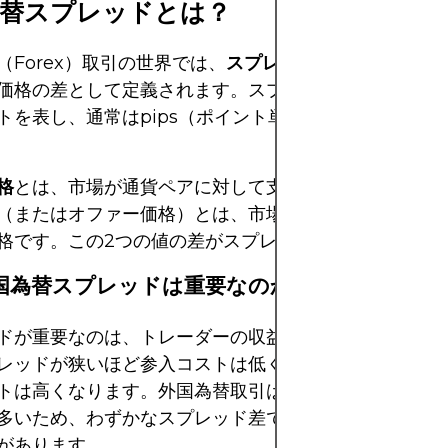
為替スプレッドとは？
（Forex）取引の世界では、
スプレッド
は通貨ペアの
ビ
価格の差として定義されます。スプレッドは取引を実行
トを表し、通常は
pips
（ポイント単位のパーセンテージ
格
とは、市場が通貨ペアに対して支払う意思のある価格
（またはオファー価格）とは、市場がトレーダーにその
格です。この2つの値の差がスプレッドです。
国為替スプレッドは重要なのか？
ドが重要なのは、トレーダーの収益性に直接影響を与え
レッドが狭いほど参入コストは低くなり、スプレッドが
トは高くなります。外国為替取引は取引量が多く、マー
多いため、わずかなスプレッド差でも長期的には大きな
があります。