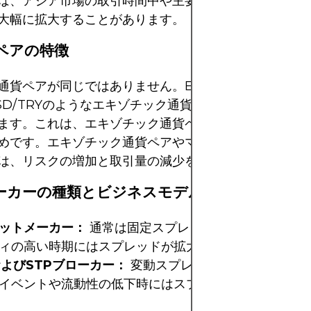
ば、アジア市場の取引時間中や主要な経済発表の直前に
大幅に拡大することがあります。
貨ペアの特徴
通貨ペアが同じではありません。EUR/USDのような主
SD/TRYのようなエキゾチック通貨ペアよりもスプレッ
ます。これは、エキゾチック通貨ペアの方が取引が活発
めです。エキゾチック通貨ペアやマイナー通貨ペアのス
は、リスクの増加と取引量の減少を補うためです。
ローカーの種類とビジネスモデル
ットメーカー：
通常は固定スプレッドを提供しますが
ィの高い時期にはスプレッドが拡大することがあります
およびSTPブローカー：
変動スプレッドを提供しますが
イベントや流動性の低下時にはスプレッドが拡大する傾