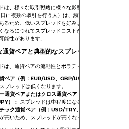
ドは、様々な取引戦略に様々な影響を与えます。例えば
1日に複数の取引を行う人）は、頻繁に取引を行い、コ
あるため、低いスプレッドを好みます。長期トレーダー
くなるにつれてスプレッドコストがわずかになるため、
可能性があります。
な通貨ペアと典型的なスプレッド
ドは、通貨ペアの流動性とボラティリティによって異な
貨ペア（例：EUR/USD、GBP/USD）：
流動性が高い
スプレッドは低くなります。
ー通貨ペアまたはクロス通貨ペア（例：EUR/GBP、
JPY）：
スプレッドは中程度になる傾向があります。
チック通貨ペア（例：USD/TRY、EUR/ZAR）：
流動
が高いため、スプレッドが高くなることがよくあります