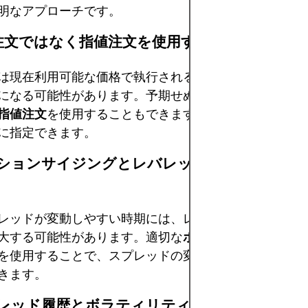
明なアプローチです。
行注文ではなく指値注文を使用する
は現在利用可能な価格で執行されるため、スプレッドが
になる可能性があります。予期せぬ約定を回避するため
指値注文
を使用することもできます。指値注文では、売
に指定できます。
ポジションサイジングとレバレッジコントロール
レッドが変動しやすい時期には、レバレッジを高く設定
大する可能性があります。適切な
ポジションサイジング
を使用することで、スプレッドの変動による不均衡な損
きます。
スプレッド履歴とボラティリティパターンを追跡