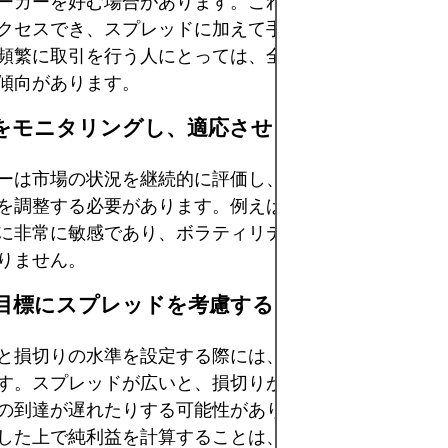
ローカーを好む場合があります。これらのプラットフォ
クセスでき、スプレッドに加えて手数料を請求する傾向
頻繁に取引を行う人にとっては、全体的にコストが低く
傾向があります。
戦略をモニタリングし、適応させる
ーは市場の状況を継続的に評価し、スプレッドの動向に
を調整する必要があります。例えば、スキャルパーはス
に非常に敏感であり、ボラティリティが上昇した場合は
りません。
利益目標にスプレッドを考慮する
と損切りの水準を設定する際には、スプレッドを考慮す
す。スプレッドが広いと、損切りが早期に発動したり、
の到達が遅れたりする可能性があります。スプレッドに
した上で純利益を計算することは、正確なパフォーマン