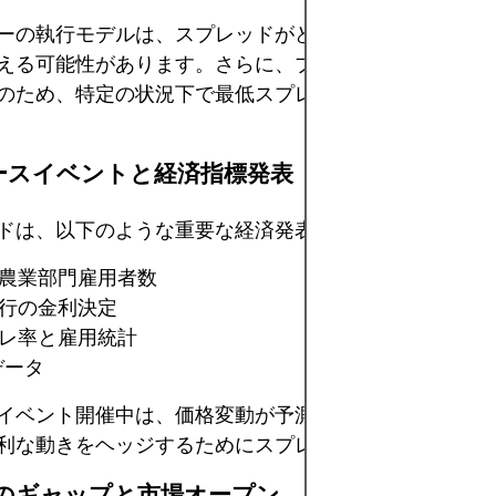
ーの執行モデルは、スプレッドがどのように、いつ変化
える可能性があります。さらに、ブローカーの中には、
のため、特定の状況下で最低スプレッドを設定するとこ
ュースイベントと経済指標発表
ドは、以下のような重要な経済発表の前後に頻繁に拡大
農業部門雇用者数
行の金利決定
レ率と雇用統計
データ
イベント開催中は、価格変動が予測不可能になり、ブロ
利な動きをヘッジするためにスプレッドを調整します。
週末のギャップと市場オープン