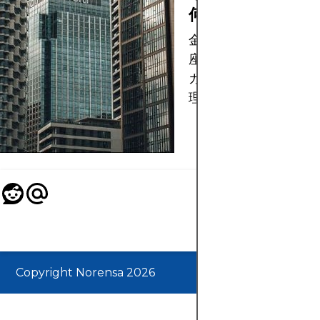
何ですか?
金融市場における証拠
座のマージンコールの
ガーと強制清算の仕組
理解します。
Copyright Norensa 2026