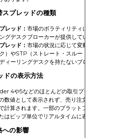
替スプレッドの種類
プレッド：
市場のボラティリティに関わらず一定です。
ングデスクブローカーが提供しています。
プレッド：
市場の状況に応じて変動します。ECN（電
ク）やSTP（ストレート・スルー・プロセッシング）
ディーリングデスクを持たないブローカーでより一般的
ッドの表示方法
Trader 4や5などのほとんどの取引プラットフォームでは
の数値として表示されず、売り注文価格から買い注文価
で計算されます。一部のプラットフォームでは、スプレ
たはピップ単位でリアルタイムに表示します。
略への影響