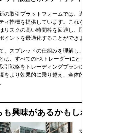
新の取引プラットフォームでは、過去のスプレッドチャ
ティ指標を提供しています。これらの指標を研究するこ
はリスクの高い時間枠を回避し、取引のエントリーポイ
ポイントを最適化することができます。
て、スプレッドの仕組みを理解し、関連するリスクを積
とは、すべてのFXトレーダーにとって不可欠です。ス
取引戦略をトレーディングプランに組み込むことで、ト
境をより効果的に乗り越え、全体的な取引戦略を強化す
。
らも興味があるかもしれません
マージンコールと