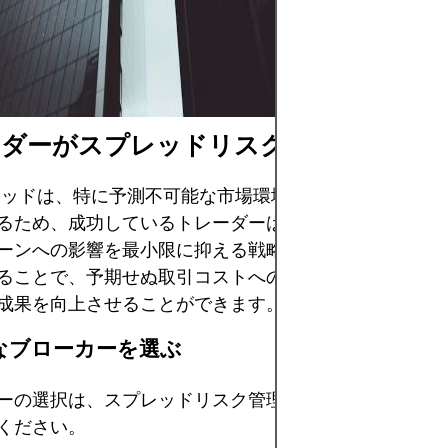
管理のもと、財務
与えずに失っても
で取引することで
ーダーがスプレッドリスクを管理する方
レッドは、特に予測不可能な市場環境においては大きく
るため、成功しているトレーダーは
スプレッド関連リス
ーンへの影響を最小限に抑える戦略を採用しています。
ることで、予期せぬ取引コストへのエクスポージャーを
成果を向上させることができます。
切なブローカーを選ぶ
ーの選択は、スプレッドリスク管理の第一歩です。以下
ください。