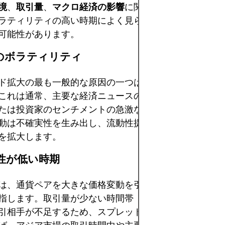
境
、
取引量
、
マクロ経済の影響
に関連しています。スプ
ラティリティの高い時期によく見られ、取引リスクの上
可能性があります。
場のボラティリティ
ド拡大の最も一般的な原因の一つは、
市場のボラティリ
これは通常、主要な経済ニュースの発表、予期せぬ地政
たは投資家のセンチメントの急激な変化の際に発生しま
動は不確実性を生み出し、流動性提供者はリスク管理の
を拡大します。
動性が低い時期
は、通貨ペアを大きな価格変動を引き起こすことなく売
指します。取引量が少ない時間帯（オフマーケットや休
引相手が不足するため、スプレッドが拡大することがよ