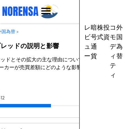
レ
暗
株
投
コ
外
外国為替
»
ビ
号
式
資
モ
国
プレッドの説明と影響
ュ
通
デ
為
ー
貨
ィ
替
レッドとその拡大の主な理由について理解を深めましょ
テ
ーカーが売買差額にどのような影響を与えるかを理解し
ィ
-12