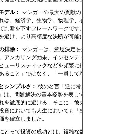
モデル：
マンガーの最大の貢献の一つは、メンタルモ
れは、経済学、生物学、物理学、心理学、工学などの原
て判断を下すフレームワークです。複数の視点を持つこ
を避け、より高精度な決断が可能になります。
の排除：
マンガーは、意思決定を歪める認知バイアス
、アンカリング効果、インセンティブ・バイアス、同調
ヒューリスティックなどを頻繁に指摘していました。彼
あること」ではなく、「一貫して愚かでないこと」でし
とシンプルさ：
彼の名言「逆に考えよ（Invert, always
rt）」は、問題解決の基本姿勢を表しています。まず失敗
れを徹底的に避ける。そこに、彼のシンプルなものを好
投資においても人生においても「失敗しないためのマス
価を確立しました。
にとって投資の成功とは、複雑な数式ではなく、蓄積さ