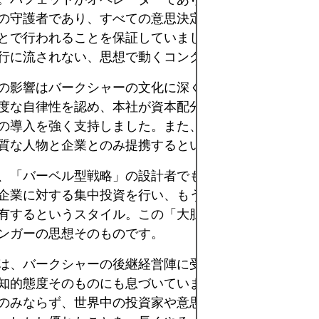
の守護者であり、すべての意思決定が合理性・誠実さ・
とで行われることを保証していました。二人が築いたの
行に流されない、思想で動くコングロマリットだったの
の影響はバークシャーの文化に深く根付いています。彼
度な自律性を認め、本社が資本配分を担う「分権型マネ
の導入を強く支持しました。また、マーケットノイズに
質な人物と企業とのみ提携するという姿勢を浸透させま
、「バーベル型戦略」の設計者でもありました。片方で
企業に対する集中投資を行い、もう片方では現金や低リ
有するというスタイル。この「大胆さ」と「保守性」の
ンガーの思想そのものです。
は、バークシャーの後継経営陣に受け継がれるだけでな
知的態度そのものにも息づいています。マンガーの考え
のみならず、世界中の投資家や意思決定者たちに影響を