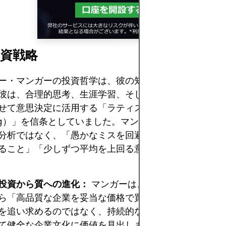
資戦略
ー・マンガーの投資哲学は、彼の知的世界観と密接に結
彼は、合理的思考、生涯学習、そして異なる分野から得
せて意思決定に活用する「ラティスワーク思考（Lattice
king）」を信条としていました。マンガーにとって投資と
分析ではなく、「愚かなミスを回避すること」「自分の
ること」「少しずつ平均を上回る意思決定を積み重ねる
投資から質への進化：
マンガーは、バフェットを古典
ら「高品質な企業を妥当な価格で買う」方針へと導いた
を追い求めるのではなく、持続的な競争優位性、高い資
て健全な企業文化に価値を見出しました。