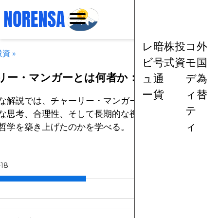
レ
暗
株
投
コ
外
投資
»
ビ
号
式
資
モ
国
リー・マンガーとは何者か：究極の投資家ガ
ュ
通
デ
為
ー
貨
ィ
替
な解説では、チャーリー・マンガーがどのようにしてマ
テ
な思考、合理性、そして長期的な視点によって世界で最
ィ
哲学を築き上げたのかを学べる。
-18