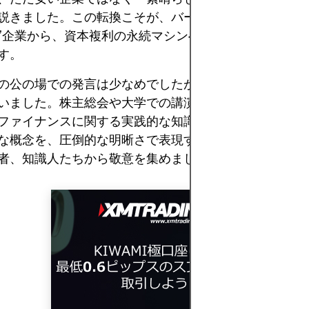
説きました。この転換こそが、バークシャー・ハサウェ
”企業から、資本複利の永続マシンへと変貌させるきっ
す。
の公の場での発言は少なめでしたが、その内容は常に強
いました。株主総会や大学での講演は、合理性、批判的
ファイナンスに関する実践的な知識の宝庫として知られ
な概念を、圧倒的な明晰さで表現する彼の能力は、世界
者、知識人たちから敬意を集めました。