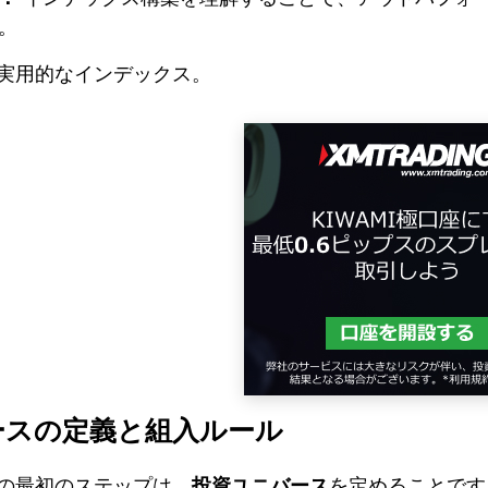
。
実用的なインデックス。
ースの定義と組入ルール
の最初のステップは、
投資ユニバース
を定めることです