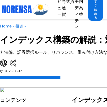
ビ
号
式
資
モ
国
す
ぐ
ュ
通
デ
為
始
ー
貨
ィ
替
め
る
テ
Home
»
投資
»
ィ
インデックス構築の解説：
方法論、証券選択ルール、リバランス、重み付け方法
2025-05-12
インデック
コンテンツ