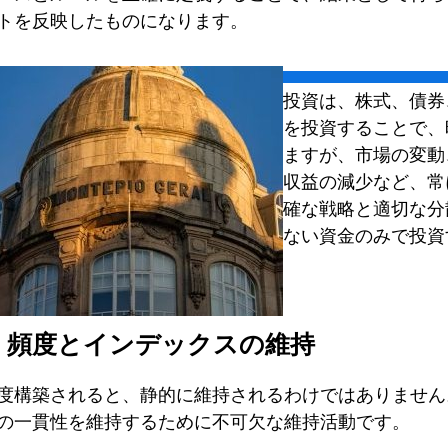
トを反映したものになります。
投資は、株式、債券
を投資することで、
ますが、市場の変動
収益の減少など、常
確な戦略と適切な分
ない資金のみで投資
：頻度とインデックスの維持
度構築されると、静的に維持されるわけではありません
の一貫性を維持するために不可欠な維持活動です。