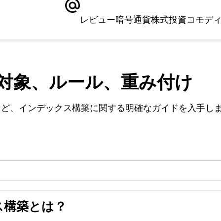
レビュー
暗号通貨
株式
投資
コモデ
対象、ルール、重み付け
など、インデックス構築に関する明確なガイドを入手し
ス構築とは？