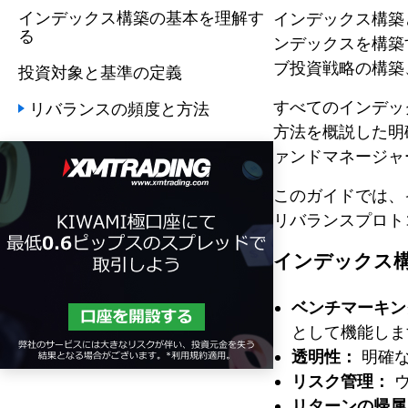
インデックス構築の基本を理解す
インデックス構築
る
ンデックスを構築
ブ投資戦略の構築
投資対象と基準の定義
すべてのインデッ
リバランスの頻度と方法
方法を概説した明
ァンドマネージャ
このガイドでは、
リバランスプロト
インデックス
ベンチマーキン
として機能しま
透明性：
明確な
リスク管理：
ウ
リターンの帰属