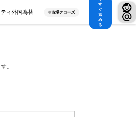
す
ぐ
ィティ
外国為替
市場クローズ
始
め
る
ます。