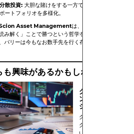
分散投資:
大胆な賭けをする一方で、Scionはマクロと
ポートフォリオを多様化。
Scion Asset Management
は、「群れに従う」ので
読み解く」ことで勝つという哲学を体現しています。そ
、バリーは今もなお数手先を行く存在です。
らも興味があるかもしれません
クラウドファンデ
ングとクラウドソ
シングの違い
クラウドファンディン
クラウドソーシングの
い、戦略的な使い方、