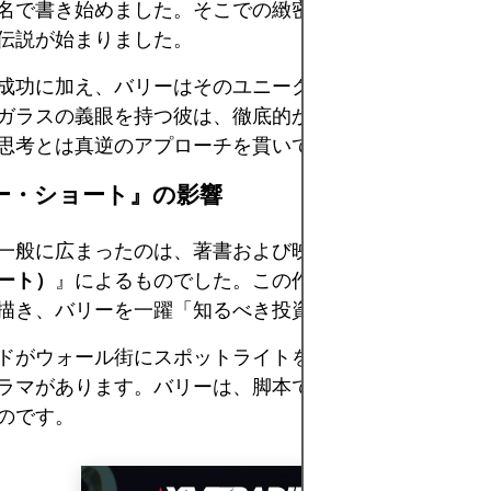
名で書き始めました。そこでの緻密な分析が投資界隈の
伝説が始まりました。
成功に加え、バリーはそのユニークなキャラクターでも
ガラスの義眼を持つ彼は、徹底的かつ非伝統的な分析手
思考とは真逆のアプローチを貫いています。
ー・ショート』の影響
一般に広まったのは、著書および映画『
The Big Sho
ート）
』によるものでした。この作品は、金融崩壊直前
描き、バリーを一躍「知るべき投資家」として定着させ
ドがウォール街にスポットライトを当てるとき、そこに
ラマがあります。バリーは、脚本ではなく現実で混乱に
のです。