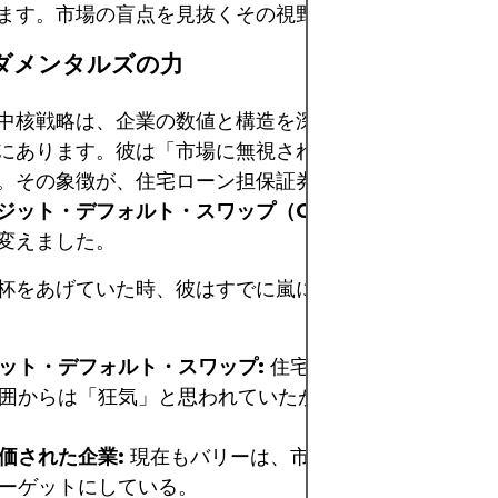
ます。市場の盲点を見抜くその視野は、まさに彼の武器
ダメンタルズの力
中核戦略は、企業の数値と構造を深く掘り下げるファン
にあります。彼は「市場に無視されているが、実は強い
。その象徴が、住宅ローン担保証券（MBS）に対する
ジット・デフォルト・スワップ（CDS）
を購入し、金
変えました。
杯をあげていた時、彼はすでに嵐に備えて保険をかけて
ット・デフォルト・スワップ:
住宅市場へのベア戦略と
囲からは「狂気」と思われていたが、実際には完璧な予
価された企業:
現在もバリーは、市場から過小評価され
ーゲットにしている。