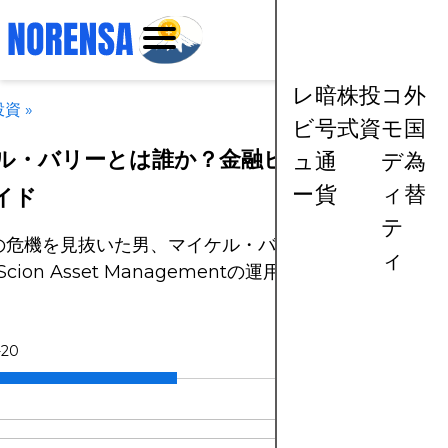
レ
暗
株
投
コ
外
投資
»
ビ
号
式
資
モ
国
ル・バリーとは誰か？金融ビジョナリーを読
ュ
通
デ
為
ー
貨
ィ
替
イド
テ
年の危機を見抜いた男、マイケル・バリー。その投資哲学
ィ
cion Asset Managementの運用手法を解説する。
-20