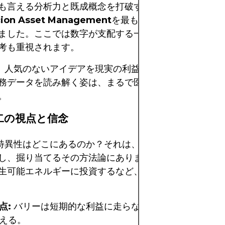
も言える分析力と既成概念を打破する視点により、
マイ
cion Asset Management
を最も異彩を放つファンド
ました。ここでは数字が支配する一方で、本能と直感、
考も重視されます。
nは、人気のないアイデアを現実の利益に変えるための研究
務データを読み解く姿は、まるで医師が患者のカルテを
。
二の視点と信念
nの特異性はどこにあるのか？それは、市場に無視されてい
し、掘り当てるその方法論にあります。パンデミック中
生可能エネルギーに投資するなど、先を読む力を再び証
点:
バリーは短期的な利益に走らない。マーケットの転
える。