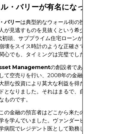
ケル・バリーが有名になった理由
・バリー
は典型的なウォール街の投資家ではありません
人が見逃すものを見抜くという希少な才能に由来してい
年代初頭、サブプライム住宅ローンが市場を席巻していた
崩壊をスイス時計のような正確さで予測していました。
関心でも、タイミングは完璧でした。
Asset Management
の創設者であるバリーは、米国住
して空売りを行い、2008年の金融危機を見事に的中さ
大胆な投資により莫大な利益を得ただけでなく、彼は一
ドとなりました。それはまるで、自家用車すら持たずにF
なものです。
この金融の預言者はどこから来たのか？実はバリーは投
学を学んでいました。ヴァンダービルト大学を卒業後、
学病院でレジデント医として勤務していた彼は、投資に