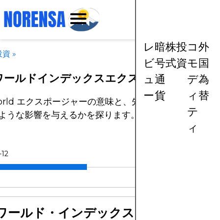
レ
暗
株
投
コ
外
投資
»
ビ
号
式
資
モ
国
Iワールドインデックスエクスポージャーの説
ュ
通
デ
為
ー
貨
ィ
替
 World エクスポージャーの意味と、先進国市場がグロー
テ
ような影響を与えるかを探ります。
ィ
-12
Iワールド・インデックスのエクスポー