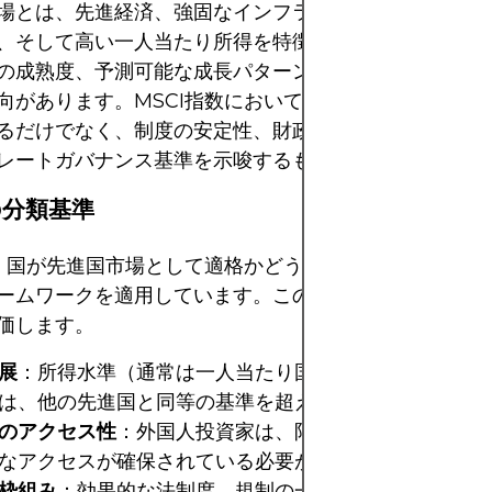
場とは、先進経済、強固なインフラ、安定した政治体制
、そして高い一人当たり所得を特徴とする国です。これ
の成熟度、予測可能な成長パターン、そして厚みのある
向があります。MSCI指数において、先進国市場とは単
るだけでなく、制度の安定性、財政の信頼性、そして透
レートガバナンス基準を示唆するものです。
の分類基準
は、国が先進国市場として適格かどうかを判断するために
ームワークを適用しています。このフレームワークでは
価します。
展
：所得水準（通常は一人当たり国民総所得（GNI）で
は、他の先進国と同等の基準を超えている必要がありま
のアクセス性
：外国人投資家は、限定的な制限の下で株
なアクセスが確保されている必要があります。
枠組み
：効果的な法制度、規制の一貫性、そして情報の