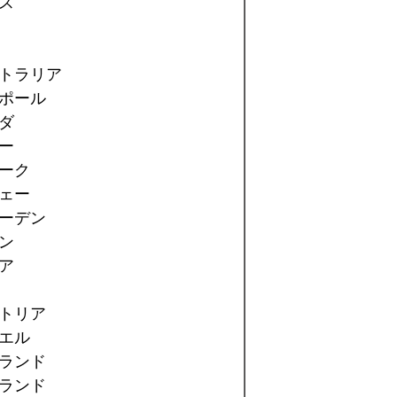
ス
トラリア
ポール
ダ
ー
ーク
ェー
ーデン
ン
ア
トリア
エル
ランド
ランド