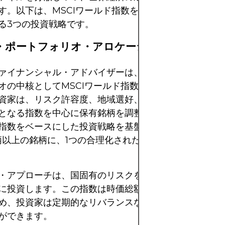
す。以下は、MSCIワールド指数をベースにした、一般
る3つの投資戦略です。
コア・ポートフォリオ・アロケーション
ァイナンシャル・アドバイザーは、グローバルに分散さ
オの中核としてMSCIワールド指数を活用することを推
資家は、リスク許容度、地域選好、テーマへの傾斜に基
となる指数を中心に保有銘柄を調整することができます。
指数をベースにした投資戦略を基盤とすることで、個人
0銘柄以上の銘柄に、1つの合理化された投資手段で投資す
・アプローチは、国固有のリスクを排除し、先進国全体
に投資します。この指数は時価総額の変動に応じてウェ
め、投資家は定期的なリバランスなしに経済変動に受動
ができます。