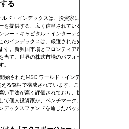
解する
ワールド・インデックスは、投資家に世界の先進国市場へ
ーを提供する、広く信頼されているベンチマークです。
ンレー・キャピタル・インターナショナル（MSCI）に
このインデックスは、厳選された先進国の大型株と中型
ます。新興国市場とフロンティア市場を除外することで
を当て、世界の株式市場のパフォーマンスのバロメータ
す。
年に開始されたMSCIワールド・インデックスは、23の先
0を超える銘柄で構成されています。この指数は、その多様
高い手法が高く評価されており、世界中の資産運用会社
して個人投資家が、ベンチマーク、ポートフォリオ構築
インデックスファンドを通じたパッシブ投資戦略に広く活
おける「エクスポージャー」とは？