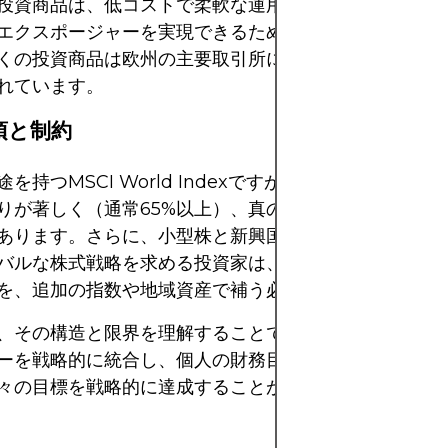
投資商品は、低コストで柔軟な運用手段を提供し、MSCI 
エクスポージャーを実現できるため、特にパッシブ投資
くの投資商品は欧州の主要取引所に上場されており、複
れています。
項と制約
を持つMSCI World Indexですが、制約も存在しま
りが著しく（通常65%以上）、真の国際分散投資が希
あります。さらに、小型株と新興国市場は除外されてい
バルな株式戦略を求める投資家は、MSCIワールドへの
を、追加の指数や地域資産で補う必要があるかもしれま
、その構造と限界を理解することで、MSCIワールドへ
ーを戦略的に統合し、個人の財務目標に沿ってリスクを
々の目標を戦略的に達成することができます。