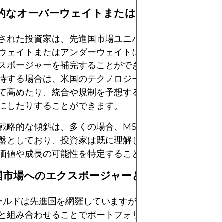
戦略的なオーバーウェイトまたはアンダーウェイ
された投資家は、先進国市場ユニバース内のセクターま
ウェイトまたはアンダーウェイトにすることで、MSCI
スポージャーを補完することができます。例えば、成長
待する場合は、米国のテクノロジー株の保有比率を他の
て高めたり、統合や規制を予想する場合は欧州の銀行を
にしたりすることができます。
戦略的な傾斜は、多くの場合、MSCIワールドのような
盤としており、投資家は既に理解し、追跡している市場
価値や成長の可能性を特定することができます。
興国市場へのエクスポージャーとの組み合わせ
ワールドは先進国を網羅していますが、多くの投資家は
M
と組み合わせることでポートフォリオの分散化を強化し