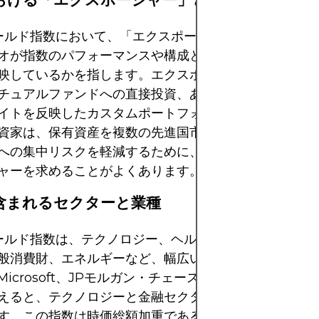
ワールド指数において、「エクスポージャー」とは、投資
オが指数のパフォーマンスや構成とどの程度一致してい
映しているかを指します。エクスポージャーは、指数連動
チュアルファンドへの直接投資、あるいは指数のセクタ
イトを反映したカスタムポートフォリオの構築を通じて
資家は、保有資産を複数の先進国市場に分散投資し、特
への集中リスクを軽減するために、MSCIワールド指数
ャーを求めることがよくあります。
含まれるセクターと業種
ワールド指数は、テクノロジー、ヘルスケア、金融、資本
般消費財、エネルギーなど、幅広いセクターを網羅して
、Microsoft、JPモルガン・チェースなど、指数に含ま
えると、テクノロジーと金融セクターのウェイトが最も
す。この指数は時価総額加重であるため、大企業ほどそ