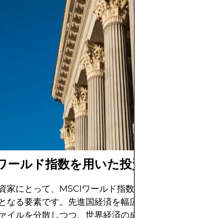
投資は、株式、債
動産などの資産に
とで、時間をかけ
とができますが、
損失の可能性、イ
の減少など、常に
す。重要なのは、
な分散投資を行い
損なわない資金の
です。
Iワールド指数を用いた投資戦略
資家にとって、MSCIワールド指数は長期分散投資ポー
となる要素です。先進国経済を幅広くカバーしているた
ァイルを分散しつつ、世界経済の成長へのエクスポージ