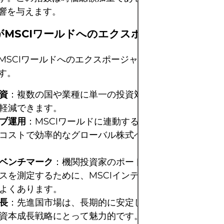
響を与えます。
がMSCIワールドへのエクスポージャーを選ぶ
MSCIワールドへのエクスポージャーを利用する主な理
す。
資
：複数の国や業種に単一の投資対象で投資することで
軽減できます。
ブ運用
：MSCIワールドに連動するインデックスファンド
コストで効率的なグローバル株式へのエクスポージャー
ベンチマーク
：機関投資家のポートフォリオは、相対的
スを測定するために、MSCIインデックスをベンチマー
よくあります。
長
：先進国市場は、長期的に安定したリターンをもたら
資本成長戦略にとって魅力的です。