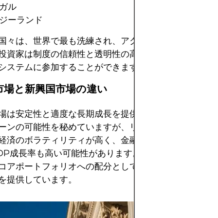
ガル
ジーランド
国々は、世界で最も洗練され、アクセスしやすい資本市
投資家は制度の信頼性と透明性の高いガバナンスで知ら
システムに参加することができます。
市場と新興国市場の違い
場は安定性と適度な長期成長を提供する一方、新興国市
ーンの可能性を秘めていますが、リスクも高くなります
経済のボラティリティが高く、金融市場が未成熟なこと
DP成長率も高い可能性があります。一方、先進国市場
コアポートフォリオへの配分として魅力的だと感じる、
を提供しています。