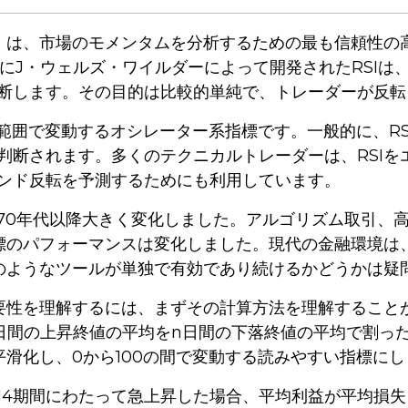
I）は、市場のモメンタムを分析するための最も信頼性
8年にJ・ウェルズ・ワイルダーによって開発されたRSI
断します。その目的は比較的単純で、トレーダーが反転
0の範囲で変動するオシレーター系指標です。一般的に、R
判断されます。多くのテクニカルトレーダーは、RSI
ンド反転を予測するためにも利用しています。
970年代以降大きく変化しました。アルゴリズム取引、
指標のパフォーマンスは変化しました。現代の金融環境
Iのようなツールが単独で有効であり続けるかどうかは疑
性を理解するには、まずその計算方法を理解することが重要です。RSI
日間の上昇終値の平均をn日間の下落終値の平均で割った
を平滑化し、0から100の間で変動する読みやすい指標に
14期間にわたって急上昇した場合、平均利益が平均損失を