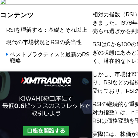
コンテンツ
相対力指数（RS
きました。197
RSIを理解する：基礎とそれ以上
売られ過ぎかを判
現代の市場状況とRSIの妥当性
RSIは0から10
ぎの状態にあると
ベストプラクティスと最新のRSI
戦略
く、潜在的なトレ
しかし、市場は1
り、RSIなどの
受けており、RS
RSIの継続的な重要
対力指数）は、n
RSIは価格変動
実際には、株価が