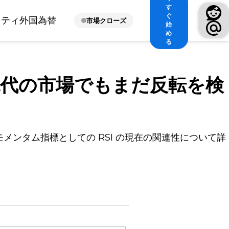
す
ぐ
ィティ
外国為替
市場クローズ
始
め
る
、現代の市場でもまだ反転を検
メンタム指標としての RSI の現在の関連性について詳