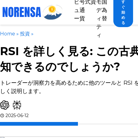
ビ
号
式
資
モ
国
す
ぐ
ュ
通
デ
為
始
ー
貨
ィ
替
め
る
テ
Home
»
投資
»
ィ
RSI を詳しく見る: こ
知できるのでしょうか?
トレーダーが洞察力を高めるために他のツールと RSI
しく説明します。
2025-06-12