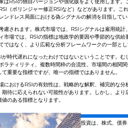
家はRSIの独自バージョンや強化版をよく使用します。こ
SI（ボリンジャー修正RSIなど）などがあります。これ
レンドレス局面における偽シグナルの解消を目指してい
考慮されます。株式市場では、RSIシグナルは雇用統
ィ市場では、RSIの指標は地政学的要因や季節的な供給
てではなく、より広範な分析フレームワークの一部とし
SIが時代遅れになったわけではないということです。むし
ボラティリティ、複数時間枠の合流性、市場間の相関関
として重要な指標ですが、唯一の指標ではありません。
場におけるRSIの有効性は、戦略的な解釈、補完的な
は、期待に応えられない可能性があります。しかし、よ
て価値のある指標となります。
投資は、株式、債券