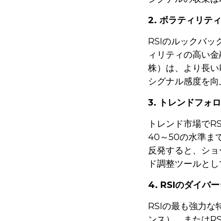
2. ボラティリテ
RSIのルックバ
ィリティの高い金
株）は、より長い
シグナル感度を向
3. トレンドフォ
トレンド市場でR
40～50の水準
反発すると、ショ
ド調整ツールとし
4. RSIのダイ
RSIの最も強力
ンス）、またはR