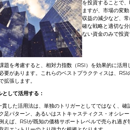
を投資することで、
ますが、市場の変動
収益の減少など、常
確な戦略と適切な分
ない資金のみで投資
課題を考慮すると、相対力指数（RSI）を効果的に活
必要があります。これらのベストプラクティスは、RS
で拡張します。
ツールとして活用する：
も一貫した活用法は、単独のトリガーとしてではなく、確
ク足パターン、あるいはストキャスティクス・オシレー
例えば、RSIが既知の価格サポートレベルで売られ過
取引エントリーのより強力な根拠となります。