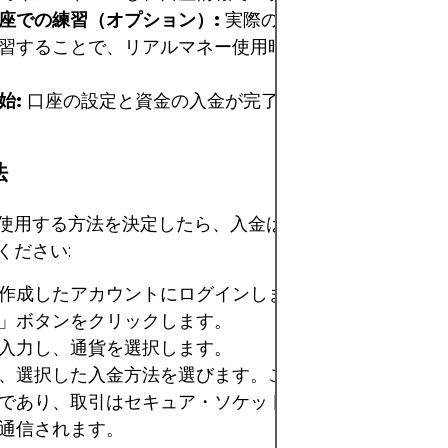
座での練習（オプション）:
実際のお金を使う前に仮想
習することで、リアルマネー使用時に驚かされることは
始:
口座の設定と資金の入金が完了したら、取引を開始
法
使用する方法を決定したら、入金は簡単で迅速です。以
ください:
作成したアカウントにログインします。
」ボタンをクリックします。
入力し、通貨を選択します。
、選択した入金方法を選びます。これは安全でプライベ
であり、取引はセキュア・ソケット・レイヤー（SSL）
通信されます。