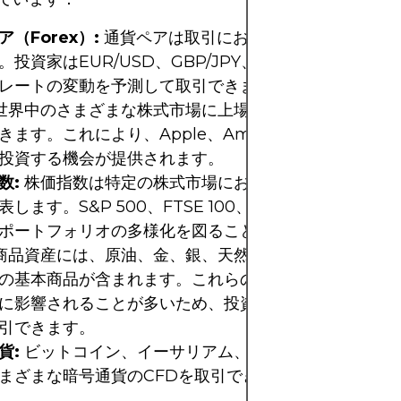
（Forex）:
通貨ペアは取引において最も人気のある
。投資家はEUR/USD、GBP/JPY、USD/JPYなどの
レートの変動を予測して取引できます。
世界中のさまざまな株式市場に上場している企業の株式の
きます。これにより、Apple、Amazon、Microsoft
投資する機会が提供されます。
数:
株価指数は特定の株式市場における一群の株式のパ
表します。S&P 500、FTSE 100、DAXなどの指数を
ポートフォリオの多様化を図ることができます。
商品資産には、原油、金、銀、天然ガス、トウモロコシ
の基本商品が含まれます。これらの商品価格は経済およ
に影響されることが多いため、投資家はこれらの価格変
引できます。
貨:
ビットコイン、イーサリアム、リップル、ライトコ
まざまな暗号通貨のCFDを取引できます。