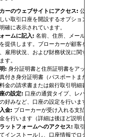
カーのウェブサイトにアクセス:
公式ウェブサイトにア
しい取引口座を開設するオプションを探します。通常、
明確に表示されています。
ォームに記入:
名前、住所、メールアドレス、電話番号
を提供します。ブローカーが顧客をよりよく理解するた
、雇用状況、および財務状況に関する追加情報が求めら
ます。
明:
身分証明書と住所証明書をアップロードします。一
真付き身分証明書（パスポートまたは身分証明書）と住
料金の請求書または銀行取引明細書）が含まれます。
座の設定:
口座の通貨タイプ、レバレッジ、および場合
の好みなど、口座の設定を行います。
入金:
ブローカーが受け入れる支払い方法のいずれかを
金を行います（詳細は後ほど説明します）。
ラットフォームへのアクセス:
取引プラットフォームを
てインストールし、口座情報でログインします。