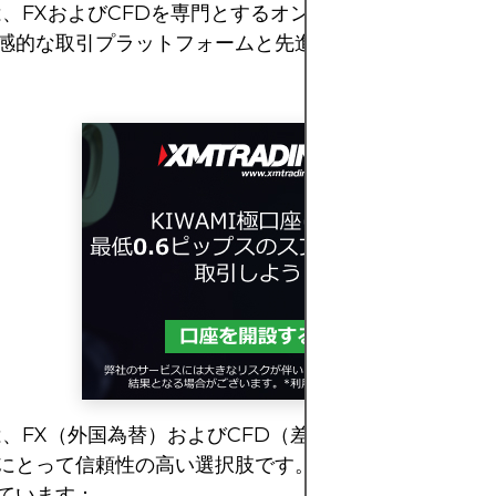
xoは、FXおよびCFDを専門とするオンライン取引プラッ
感的な取引プラットフォームと先進的な分析ツールを提
xoは、FX（外国為替）およびCFD（差金決済取引）取引
にとって信頼性の高い選択肢です。以下のような幅広い
ています：