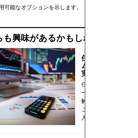
用可能なオプションを示します。
らも興味があるかもしれません
任天堂の全貌：ゲ
ム業界を揺るがす
実とは？
任天堂の成功戦略、最
ーム、業界への影響を
解剖！見逃せない情報
こに。あなたもゲーム
人に！