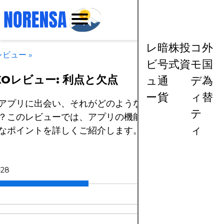
レ
暗
株
投
コ
外
レビュー
»
ビ
号
式
資
モ
国
XOレビュー: 利点と欠点
ュ
通
デ
為
ー
貨
ィ
替
アプリに出会い、それがどのようなものか気になったこ
テ
？このレビューでは、アプリの機能や利点を評価する際
ィ
なポイントを詳しくご紹介します。
-28