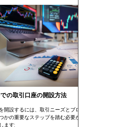
画像には、直感的
すいデザインが特
アプリケーション
ーフェイスが表示
イン画面は、株式
を含む多様な資産
セスを提供し、市
に表示しています
xoでの取引口座の開設方法
を開設するには、取引ニーズとブローカーの規制要件を
つかの重要なステップを踏む必要があります。以下に、
します: