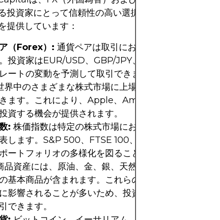
る投資家にとって信頼性の高い選択肢です。以下のよう
を提供しています：
（Forex）:
通貨ペアは取引において最も人気のある
。投資家はEUR/USD、GBP/JPY、USD/JPYなどの
レートの変動を予測して取引できます。
世界中のさまざまな株式市場に上場している企業の株式の
きます。これにより、Apple、Amazon、Microsoft
投資する機会が提供されます。
数:
株価指数は特定の株式市場における一群の株式のパ
表します。S&P 500、FTSE 100、DAXなどの指数を
ポートフォリオの多様化を図ることができます。
商品資産には、原油、金、銀、天然ガス、トウモロコシ
の基本商品が含まれます。これらの商品価格は経済およ
に影響されることが多いため、投資家はこれらの価格変
引できます。
貨:
ビットコイン、イーサリアム、リップル、ライトコ