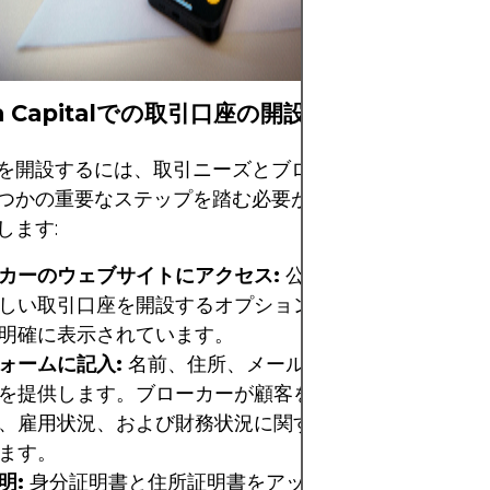
しています。
a Capitalでの取引口座の開設方法
を開設するには、取引ニーズとブローカーの規制要件を
つかの重要なステップを踏む必要があります。以下に、
します:
カーのウェブサイトにアクセス:
公式ウェブサイトにア
しい取引口座を開設するオプションを探します。通常、
明確に表示されています。
ォームに記入:
名前、住所、メールアドレス、電話番号
を提供します。ブローカーが顧客をよりよく理解するた
、雇用状況、および財務状況に関する追加情報が求めら
ます。
明:
身分証明書と住所証明書をアップロードします。一