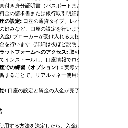
真付き身分証明書（パスポートまたは身分証明書）と住
料金の請求書または銀行取引明細書）が含まれます。
座の設定:
口座の通貨タイプ、レバレッジ、および場合
の好みなど、口座の設定を行います。
入金:
ブローカーが受け入れる支払い方法のいずれかを
金を行います（詳細は後ほど説明します）。
ラットフォームへのアクセス:
取引プラットフォームを
てインストールし、口座情報でログインします。
座での練習（オプション）:
実際のお金を使う前に仮想
習することで、リアルマネー使用時に驚かされることは
始:
口座の設定と資金の入金が完了したら、取引を開始
法
使用する方法を決定したら、入金は簡単で迅速です。以