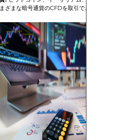
まざまな暗号通貨のCFDを取引できます。
MetaTrader 
ォームのスクリー
取引に必要な複数
ントを備えた動的
ーフェイスが特徴
トウォッチ」ウィ
取引されている通
表示され、リアル
値で市場の流動性
す。同時に、EUR
足チャートは、1
市場の変動を鮮明
ローソク足で強気