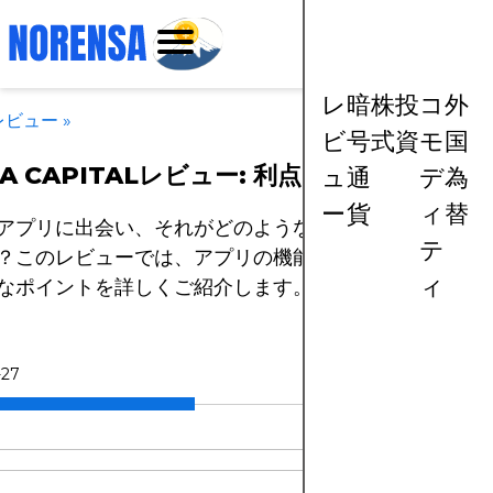
レ
暗
株
投
コ
外
レビュー
»
ビ
号
式
資
モ
国
A CAPITALレビュー: 利点と欠点
ュ
通
デ
為
ー
貨
ィ
替
アプリに出会い、それがどのようなものか気になったこ
テ
？このレビューでは、アプリの機能や利点を評価する際
ィ
なポイントを詳しくご紹介します。
-27