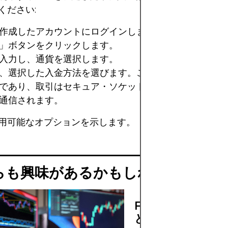
ください:
作成したアカウントにログインします。
」ボタンをクリックします。
入力し、通貨を選択します。
、選択した入金方法を選びます。これは安全でプライベ
であり、取引はセキュア・ソケット・レイヤー（SSL）
通信されます。
用可能なオプションを示します。
らも興味があるかもしれません
FXGTのボーナス
とめ