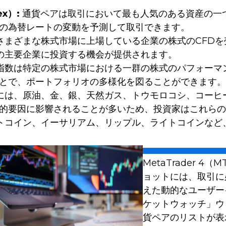
x）:
通貨ペアは取引において最も人気のある資産の一つです。
の為替レートの変動を予測して取引できます。
まざまな株式市場に上場している企業の株式のCFDを売買
tなどの主要企業に投資する機会が提供されます。
数は特定の株式市場における一群の株式のパフォーマンスを表
とで、ポートフォリオの多様化を図ることができます。
には、原油、金、銀、天然ガス、トウモロコシ、コーヒ
的要因に影響されることが多いため、投資家はこれらの
トコイン、イーサリアム、リップル、ライトコインなど
MetaTrader 
ョットには、取引に
えた動的なユーザー
ケットウォッチ」ウ
貨ペアのリストが表