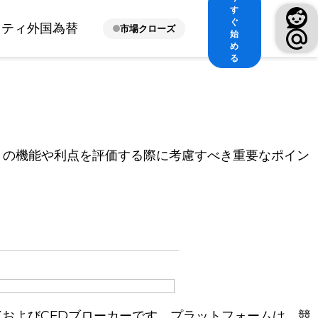
す
ぐ
ィティ
外国為替
市場クローズ
始
め
る
リの機能や利点を評価する際に考慮すべき重要なポイン
FXおよびCFDブローカーです。プラットフォームは、競