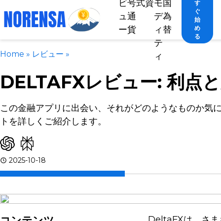
ビ
号
式
資
モ
国
す
ぐ
ュ
通
デ
為
始
ー
貨
ィ
替
め
る
テ
Home
»
レビュー
»
ィ
DELTAFXレビュー: 利点
この金融アプリに出会い、それがどのようなものか気
トを詳しくご紹介します。
2025-10-18
コンテンツ
DeltaFXは