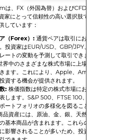
x.comは、FX（外国為替）およびCFD（差金決済取引）
資家にとって信頼性の高い選択肢です。以下のような幅
供しています：
（Forex）:
通貨ペアは取引において最も人気のある
。投資家はEUR/USD、GBP/JPY、USD/JPYなどの
レートの変動を予測して取引できます。
世界中のさまざまな株式市場に上場している企業の株式の
きます。これにより、Apple、Amazon、Microsoft
投資する機会が提供されます。
数:
株価指数は特定の株式市場における一群の株式のパ
表します。S&P 500、FTSE 100、DAXなどの指数を
ポートフォリオの多様化を図ることができます。
商品資産には、原油、金、銀、天然ガス、トウモロコシ
の基本商品が含まれます。これらの商品価格は経済およ
に影響されることが多いため、投資家はこれらの価格変
引できます。