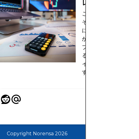
レビュー: 利点と
この金融アプリに出会
それがどのようなもの
になったことはありま
か？このレビューでは
プリの機能や利点を評
る際に考慮すべき重要
イントを詳しくご紹介
す。
Copyright Norensa 2026