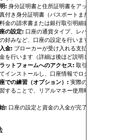
明:
身分証明書と住所証明書をアップロードします。一
真付き身分証明書（パスポートまたは身分証明書）と住
料金の請求書または銀行取引明細書）が含まれます。
座の設定:
口座の通貨タイプ、レバレッジ、および場合
の好みなど、口座の設定を行います。
入金:
ブローカーが受け入れる支払い方法のいずれかを
金を行います（詳細は後ほど説明します）。
ラットフォームへのアクセス:
取引プラットフォームを
てインストールし、口座情報でログインします。
座での練習（オプション）:
実際のお金を使う前に仮想
習することで、リアルマネー使用時に驚かされることは
始:
口座の設定と資金の入金が完了したら、取引を開始
法