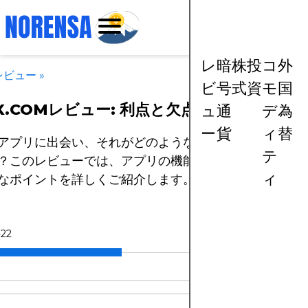
レ
暗
株
投
コ
外
レビュー
»
ビ
号
式
資
モ
国
X.COMレビュー: 利点と欠点
ュ
通
デ
為
ー
貨
ィ
替
アプリに出会い、それがどのようなものか気になったこ
テ
？このレビューでは、アプリの機能や利点を評価する際
ィ
なポイントを詳しくご紹介します。
-22