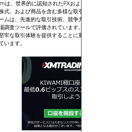
x.comは、世界的に認知されたFXおよびCFDブローカー
株式、および商品を含む多様な取引商品を提供していま
ームは、先進的な取引技術、競争力のあるスプレッド、
場調査ツールで評価されています。Forex.comは、プ
堅牢な取引体験を提供することに重点を置き、幅広いト
ています。