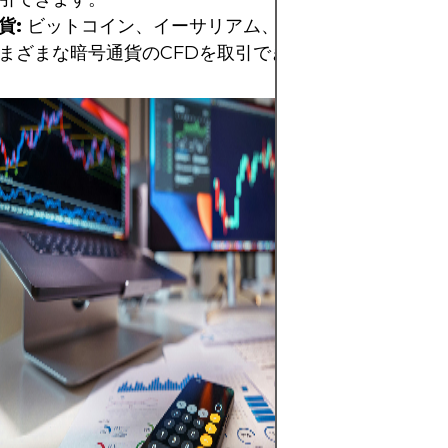
貨:
ビットコイン、イーサリアム、リップル、ライトコ
まざまな暗号通貨のCFDを取引できます。
MetaTrader 
ォームのスクリー
取引に必要な複数
ントを備えた動的
ーフェイスが特徴
トウォッチ」ウィ
取引されている通
表示され、リアル
値で市場の流動性
す。同時に、EUR
足チャートは、1
市場の変動を鮮明