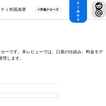
す
ぐ
ィティ
外国為替
市場クローズ
始
め
る
ローカーです。本レビューでは、口座の仕組み、料金モデ
を整理します。