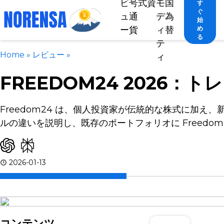
ビ
号
式
資
モ
国
す
ぐ
ュ
通
デ
為
始
ー
貨
ィ
替
め
る
テ
Home
»
レビュー
»
ィ
FREEDOM24 2026：
Freedom24 は、個人投資家が伝統的な株式に加
ルの違いを説明し、既存のポートフォリオに Freed
2026-01-13
コンテンツ