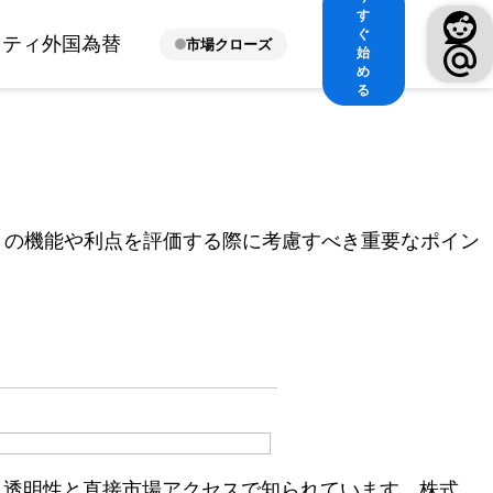
す
ぐ
ィティ
外国為替
市場クローズ
始
め
る
リの機能や利点を評価する際に考慮すべき重要なポイン
あり、透明性と直接市場アクセスで知られています。株式、