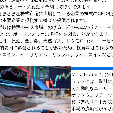
x）:
通貨ペアは取引において最も人気のある資産の一つです。
の為替レートの変動を予測して取引できます。
まざまな株式市場に上場している企業の株式のCFDを売買
tなどの主要企業に投資する機会が提供されます。
数は特定の株式市場における一群の株式のパフォーマンスを表
とで、ポートフォリオの多様化を図ることができます。
には、原油、金、銀、天然ガス、トウモロコシ、コーヒ
的要因に影響されることが多いため、投資家はこれらの
トコイン、イーサリアム、リップル、ライトコインなど
MetaTrader 
ョットには、取引に
えた動的なユーザー
ケットウォッチ」ウ
貨ペアのリストが表
市場の流動性が示さ