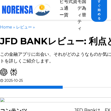
ビ
号
式
資
モ
国
す
ぐ
ュ
通
デ
為
始
ー
貨
ィ
替
め
る
テ
Home
»
レビュー
»
ィ
JFD BANKレビュー: 利
この金融アプリに出会い、それがどのようなものか気
トを詳しくご紹介します。
2025-10-25
コンテンツ
JFD Bank