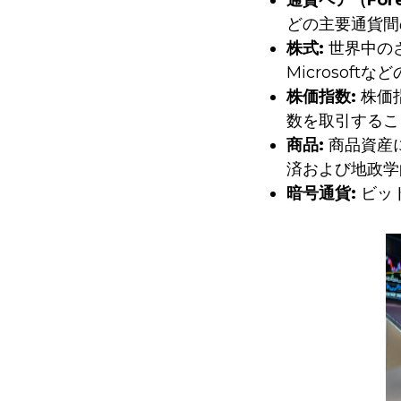
通貨ペア（Fore
どの主要通貨間
株式:
世界中のさ
Microsof
株価指数:
株価指
数を取引するこ
商品:
商品資産
済および地政学
暗号通貨:
ビッ