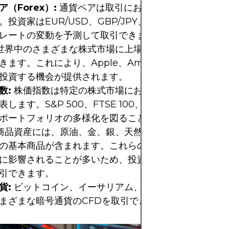
（Forex）:
通貨ペアは取引において最も人気のある
。投資家はEUR/USD、GBP/JPY、USD/JPYなどの
レートの変動を予測して取引できます。
世界中のさまざまな株式市場に上場している企業の株式の
きます。これにより、Apple、Amazon、Microsoft
投資する機会が提供されます。
数:
株価指数は特定の株式市場における一群の株式のパ
表します。S&P 500、FTSE 100、DAXなどの指数を
ポートフォリオの多様化を図ることができます。
商品資産には、原油、金、銀、天然ガス、トウモロコシ
の基本商品が含まれます。これらの商品価格は経済およ
に影響されることが多いため、投資家はこれらの価格変
引できます。
貨:
ビットコイン、イーサリアム、リップル、ライトコ
まざまな暗号通貨のCFDを取引できます。