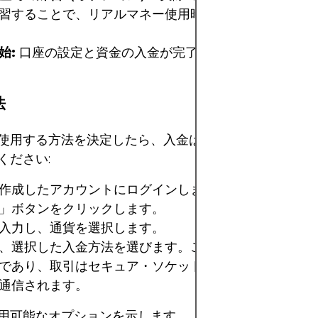
習することで、リアルマネー使用時に驚かされることは
始:
口座の設定と資金の入金が完了したら、取引を開始
法
使用する方法を決定したら、入金は簡単で迅速です。以
ください:
作成したアカウントにログインします。
」ボタンをクリックします。
入力し、通貨を選択します。
、選択した入金方法を選びます。これは安全でプライベ
であり、取引はセキュア・ソケット・レイヤー（SSL）
通信されます。
用可能なオプションを示します。