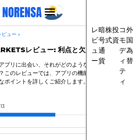
レ
暗
株
投
コ
外
レビュー
»
ビ
号
式
資
モ
国
RKETSレビュー: 利点と欠点
ュ
通
デ
為
ー
貨
ィ
替
アプリに出会い、それがどのようなものか気になったこ
テ
？このレビューでは、アプリの機能や利点を評価する際
ィ
なポイントを詳しくご紹介します。
13