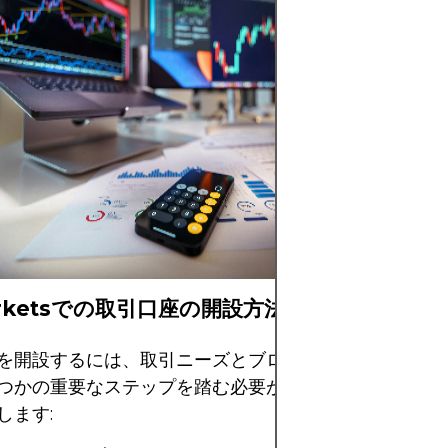
画像には、直感的
すいデザインが特
アプリケーション
ーフェイスが表示
イン画面は、株式
を含む多様な資産
セスを提供し、市
に表示しています
rketsでの取引口座の開設方法
を開設するには、取引ニーズとブローカーの規制要件を
つかの重要なステップを踏む必要があります。以下に、
します: