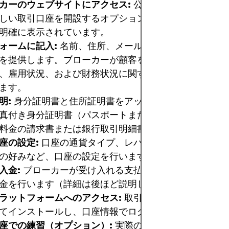
カーのウェブサイトにアクセス:
公式ウェブサイトにア
しい取引口座を開設するオプションを探します。通常、
明確に表示されています。
ォームに記入:
名前、住所、メールアドレス、電話番号
を提供します。ブローカーが顧客をよりよく理解するた
、雇用状況、および財務状況に関する追加情報が求めら
ます。
明:
身分証明書と住所証明書をアップロードします。一
真付き身分証明書（パスポートまたは身分証明書）と住
料金の請求書または銀行取引明細書）が含まれます。
座の設定:
口座の通貨タイプ、レバレッジ、および場合
の好みなど、口座の設定を行います。
入金:
ブローカーが受け入れる支払い方法のいずれかを
金を行います（詳細は後ほど説明します）。
ラットフォームへのアクセス:
取引プラットフォームを
てインストールし、口座情報でログインします。
座での練習（オプション）:
実際のお金を使う前に仮想