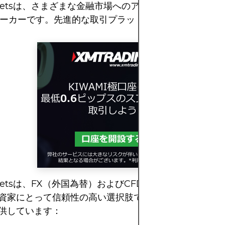
rketsは、さまざまな金融市場へのアクセスを提供するF
ローカーです。先進的な取引プラットフォームを提供し
rketsは、FX（外国為替）およびCFD（差金決済取引）
資家にとって信頼性の高い選択肢です。以下のような幅
供しています：