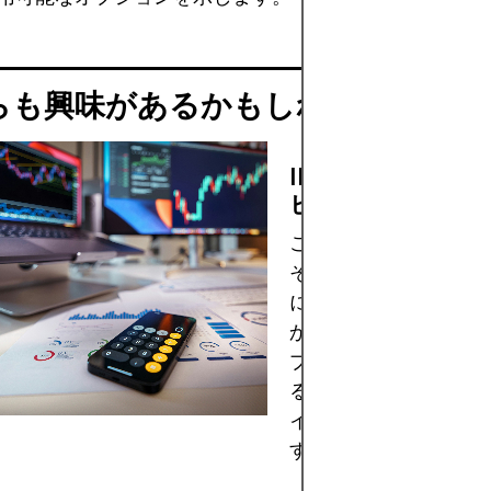
らも興味があるかもしれません
INGOT BROKE
ビュー: 利点と欠
この金融アプリに出会
それがどのようなもの
になったことはありま
か？このレビューでは
プリの機能や利点を評
る際に考慮すべき重要
イントを詳しくご紹介
す。