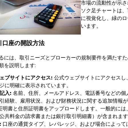
市場の流動性が示さ
ソク足チャートは、
に視覚化し、緑のロ
います。
取引口座の開設方法
るには、取引ニーズとブローカーの規制要件を満たすた
順を説明します:
ェブサイトにアクセス:
公式ウェブサイトにアクセスし
ジに明確に表示されています。
記入:
名前、住所、メールアドレス、電話番号などの個
引経験、雇用状況、および財務状況に関する追加情報が
証明書と住所証明書をアップロードします。一般的には
公共料金の請求書または銀行取引明細書）が含まれます
:
口座の通貨タイプ、レバレッジ、および場合によって