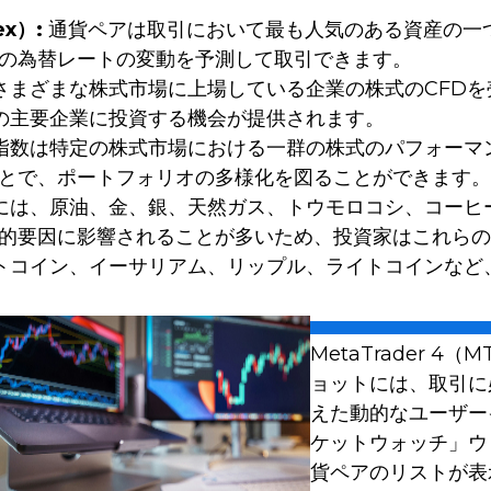
x）:
通貨ペアは取引において最も人気のある資産の一つです。
の為替レートの変動を予測して取引できます。
まざまな株式市場に上場している企業の株式のCFDを売買
tなどの主要企業に投資する機会が提供されます。
数は特定の株式市場における一群の株式のパフォーマンスを表
とで、ポートフォリオの多様化を図ることができます。
には、原油、金、銀、天然ガス、トウモロコシ、コーヒ
的要因に影響されることが多いため、投資家はこれらの
トコイン、イーサリアム、リップル、ライトコインなど
MetaTrader 
ョットには、取引に
えた動的なユーザー
ケットウォッチ」ウ
貨ペアのリストが表