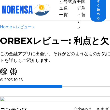
ビ
号
式
資
モ
国
す
ぐ
ュ
通
デ
為
始
ー
貨
ィ
替
め
る
テ
Home
»
レビュー
»
ィ
ORBEXレビュー: 利点と
この金融アプリに出会い、それがどのようなものか気
トを詳しくご紹介します。
2025-10-18
コンテンツ
Orbexは、さ