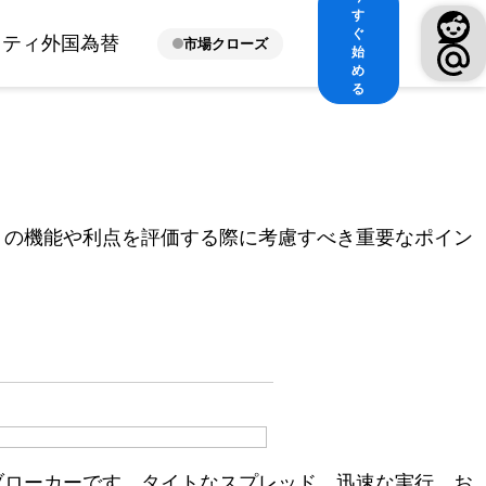
す
ぐ
ィティ
外国為替
市場クローズ
始
め
る
リの機能や利点を評価する際に考慮すべき重要なポイン
Xブローカーです。タイトなスプレッド、迅速な実行、お