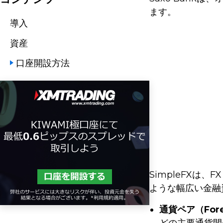
ます。
導入
資産
口座開設方法
SimpleFX
ような幅広い金融
通貨ペア（Fore