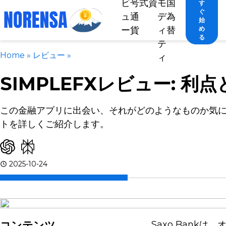
ビ
号
式
資
モ
国
す
ぐ
ュ
通
デ
為
始
ー
貨
ィ
替
め
る
テ
Home
»
レビュー
»
ィ
SIMPLEFXレビュー: 利
この金融アプリに出会い、それがどのようなものか気
トを詳しくご紹介します。
2025-10-24
コンテンツ
Saxo Ban