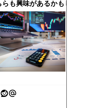
ちらも興味があるかもしれません
ZULUTRADE
トレーダー向
レビュー
2025年にプロをコ
ピーしたい？
ZuluTradeは自動
略、シグナル追跡
手動不要の分散投
を可能にします。