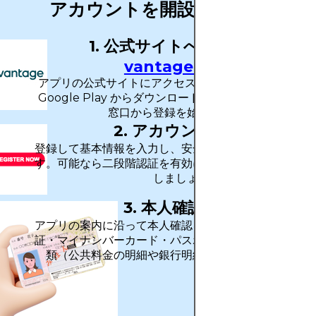
アカウントを開設する方法
1. 公式サイトへアクセス →
vantagefx.com
アプリの公式サイトにアクセスする（または App Sto
Google Play からダウンロードする）ことで、信頼
窓口から登録を始められます。
2. アカウントを作成
登録して基本情報を入力し、安全なログイン方法を設
す。可能なら二段階認証を有効にして、セキュリティ
しましょう。
3. 本人確認を完了
アプリの案内に沿って本人確認を行います。通常は運
証・マイナンバーカード・パスポート等に加え、住所
類（公共料金の明細や銀行明細など）が求められま