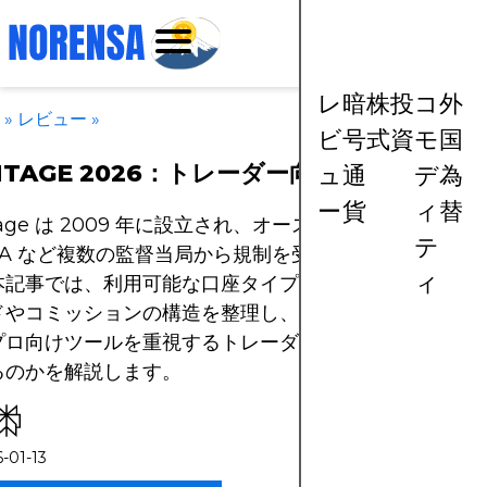
レ
暗
株
投
コ
外
e
»
レビュー
»
ビ
号
式
資
モ
国
NTAGE 2026：トレーダー向けレビュー
ュ
通
デ
為
ー
貨
ィ
替
tage は 2009 年に設立され、オーストラリアの ASIC 
テ
FCA など複数の監督当局から規制を受けているブローカ
ィ
本記事では、利用可能な口座タイプとプラットフォーム
ドやコミッションの構造を整理し、強固な規制・安定し
プロ向けツールを重視するトレーダーにとって、なぜ有
るのかを解説します。
-01-13