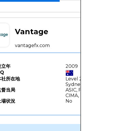
Vantage
vantagefx.com
設立年
2009
HQ
本社所在地
Level 29, 31 Market St,
Sydney NSW 2000, Australi
監督当局
ASIC, FCA, DFSA, FSCA, VFSC
CIMA,
上場状況
No