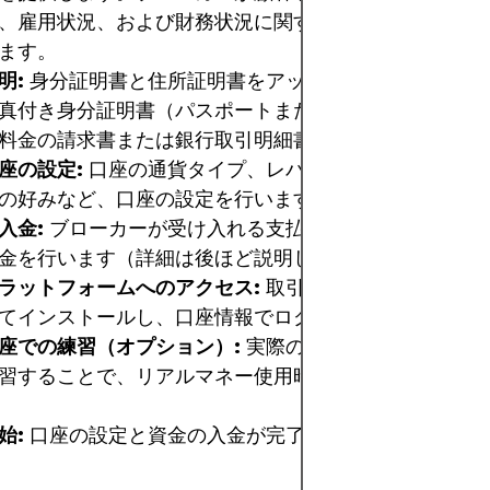
、雇用状況、および財務状況に関する追加情報が求めら
ます。
明:
身分証明書と住所証明書をアップロードします。一
真付き身分証明書（パスポートまたは身分証明書）と住
料金の請求書または銀行取引明細書）が含まれます。
座の設定:
口座の通貨タイプ、レバレッジ、および場合
の好みなど、口座の設定を行います。
入金:
ブローカーが受け入れる支払い方法のいずれかを
金を行います（詳細は後ほど説明します）。
ラットフォームへのアクセス:
取引プラットフォームを
てインストールし、口座情報でログインします。
座での練習（オプション）:
実際のお金を使う前に仮想
習することで、リアルマネー使用時に驚かされることは
始:
口座の設定と資金の入金が完了したら、取引を開始