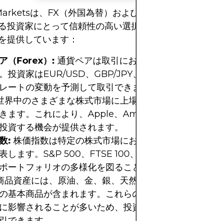
 Marketsは、FX（外国為替）およびCFD（差金決済取
る投資家にとって信頼性の高い選択肢です。以下のよう
を提供しています：
（Forex）:
通貨ペアは取引において最も人気のある
。投資家はEUR/USD、GBP/JPY、USD/JPYなどの
レートの変動を予測して取引できます。
世界中のさまざまな株式市場に上場している企業の株式の
きます。これにより、Apple、Amazon、Microsoft
投資する機会が提供されます。
数:
株価指数は特定の株式市場における一群の株式のパ
表します。S&P 500、FTSE 100、DAXなどの指数を
ポートフォリオの多様化を図ることができます。
商品資産には、原油、金、銀、天然ガス、トウモロコシ
の基本商品が含まれます。これらの商品価格は経済およ
に影響されることが多いため、投資家はこれらの価格変
引できます。