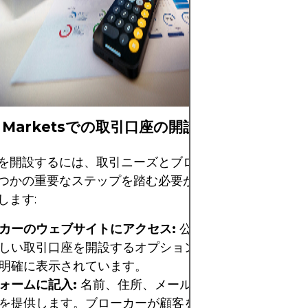
visualization of
fluctuations ove
period, accentua
trends with gree
O Marketsでの取引口座の開設方法
を開設するには、取引ニーズとブローカーの規制要件を
つかの重要なステップを踏む必要があります。以下に、
します:
カーのウェブサイトにアクセス:
公式ウェブサイトにア
しい取引口座を開設するオプションを探します。通常、
明確に表示されています。
ォームに記入:
名前、住所、メールアドレス、電話番号
を提供します。ブローカーが顧客をよりよく理解するた