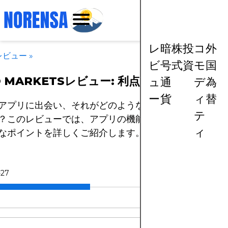
レ
暗
株
投
コ
外
レビュー
»
ビ
号
式
資
モ
国
O MARKETSレビュー: 利点と欠点
ュ
通
デ
為
ー
貨
ィ
替
アプリに出会い、それがどのようなものか気になったこ
テ
？このレビューでは、アプリの機能や利点を評価する際
ィ
なポイントを詳しくご紹介します。
-27