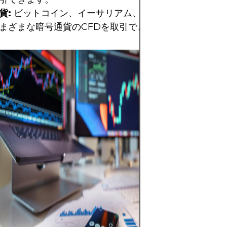
貨:
ビットコイン、イーサリアム、リップル、ライトコ
まざまな暗号通貨のCFDを取引できます。
The screenshot 
MetaTrader 5 (M
features a dyna
interface, equip
multiple essent
for trading. The
window displays a
most traded curr
showcasing mark
real-time bid an
Concurrently, t
candlestick chart