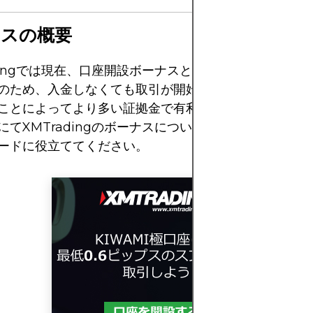
ナスの概要
adingでは現在、口座開設ボーナスと入金ボーナスが提供
のため、入金しなくても取引が開始でき、入金すると入
ことによってより多い証拠金で有利に取引することがで
にてXMTradingのボーナスについて解説していきます
ードに役立ててください。