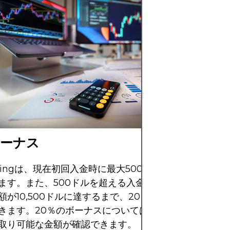
XM Trading
ログラムを提供し
座開設ボーナスや
らに定期的なキャ
など、様々な形で
ートしています。
ボーナス
adingは、現在初回入金時に最大500ドルまでの100%ボ
ます。また、500ドルを超える入金についても、受け取
額が10,500ドルに達するまで、20％の入金ボーナスを
きます。20％のボーナスについては回数制限はなく、
取り可能な金額が確認できます。