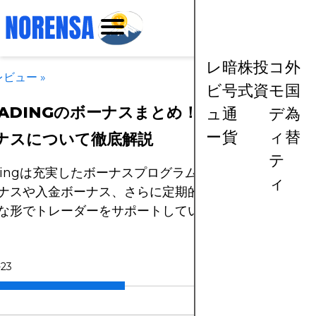
レ
暗
株
投
コ
外
レビュー
»
ビ
号
式
資
モ
国
RADINGのボーナスまとめ！口座開設ボーナ
ュ
通
デ
為
ー
貨
ィ
替
ナスについて徹底解説
テ
radingは充実したボーナスプログラムを提供しています
ィ
ナスや入金ボーナス、さらに定期的なキャンペーンボー
な形でトレーダーをサポートしています。
-23