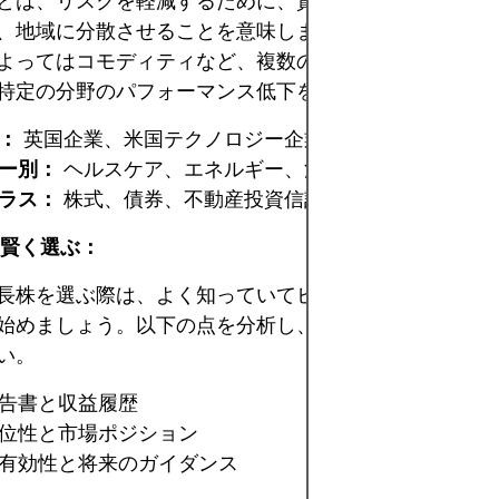
とは、リスクを軽減するために、資金をさまざまなセク
、地域に分散させることを意味します。株式、債券、ET
よってはコモディティなど、複数の資産を組み合わせて
特定の分野のパフォーマンス低下をヘッジできます。
：
英国企業、米国テクノロジー企業、新興市場
ー別：
ヘルスケア、エネルギー、消費財、テクノロジ
ラス：
株式、債券、不動産投資信託（REIT）
は賢く選ぶ：
長株を選ぶ際は、よく知っていてビジネスモデルを理解
始めましょう。以下の点を分析し、デューデリジェンス
い。
告書と収益履歴
位性と市場ポジション
有効性と将来のガイダンス