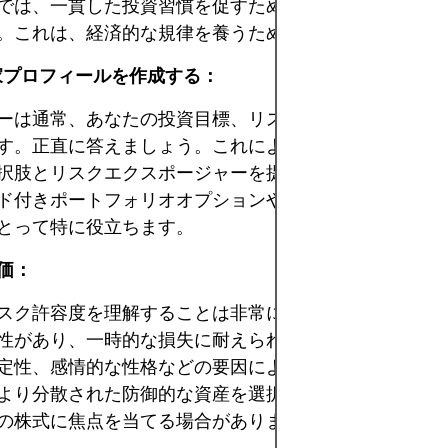
では、一貫した投資習慣を促すために自動入金サービス
。これは、経済的な規律を養うための良い方法です。
資家プロフィールを作成する：
ーは通常、あなたの投資目標、リスク許容度、投資期間
す。正直に答えましょう。これにより、プラットフォー
択肢とリスクエクスポージャーを提案することができま
ド付きポートフォリオオプションやロボアドバイザーを
とって特に役立ちます。
価：
スク許容度を理解することは非常に重要です。株価は大
性があり、一時的な損失に耐えられる能力は、年齢、投
定性、感情的な性格などの要因によって異なります。保
より分散された防御的な資産を選択する一方、積極的な
の株式に焦点を当てる場合があります。