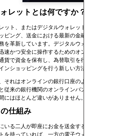
ウォレットとは何ですか？
レット、またはデジタルウォレットは、支払いプラット
ッピング、送金における最新の金融ソリューションであ
務を革新しています。デジタルウォレットは、オンライ
迅速かつ安全に操作するためのオンラインアカウントで
通貨で資金を保有し、為替取引を行い、送金し、デジタ
インショッピングを行う新しい方法を提供します。
、それはオンラインの銀行口座のように機能します。こ
と従来の銀行機関のオンラインバンキングまたはデジタ
間にはほとんど違いがありません。
らの仕組み
にいる二人が即座にお金を送金する必要がある場合、そ
トを持っていれば、一方の電子ウォレットから他方の電