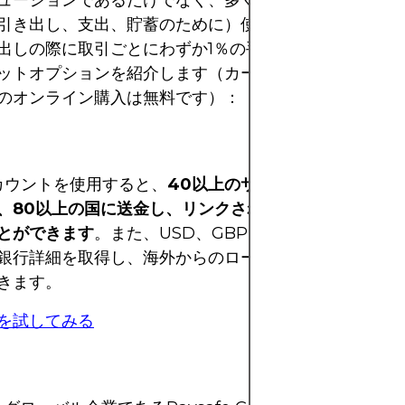
ューションであるだけでなく、多くの人が通常の銀行口
引き出し、支出、貯蓄のために）使用しています。以下
出しの際に取引ごとにわずか1％の手数料がかかるだけの
ットオプションを紹介します（カードでの支出やデジタ
のオンライン購入は無料です）：
アカウントを使用すると、
40以上のサポートされている通
、80以上の国に送金し、リンクされたWiseカードで
とができます
。また、USD、GBP、EURなど、最大9
銀行詳細を取得し、海外からのローカル支払いを便利に
きます。
を試してみる