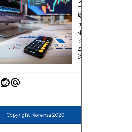
ー：バークシャー
頭脳
チャーリー・マンガー
生、投資原則、そして
クシャー・ハサウェイ
成におけるその知的貢
深く掘り下げる。
Copyright Norensa 2026