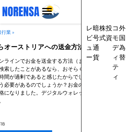
レ
暗
株
投
コ
外
銀行業
»
ビ
号
式
資
モ
国
らオーストリアへの送金方法
ュ
通
デ
為
ー
貨
ィ
替
ンラインでお金を送金する方法（または海外から国内に
テ
検索したことがあるなら、おそらく銀行で問い合わせた
ィ
時間が過剰であると感じたからでしょう。なぜそんなに
う必要があるのでしょうか？お金の送金がこれまでにな
格になりました。デジタルウォレットを使ってその方法
。
-18