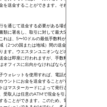
金を送金することができます。それだけです。
行を通じて送金する必要がある場合、おそらく銀行支店
書類に署名し、取引に対して最大5％の手数料がかかる
これは、5〜10ドルの最低手数料がかかることが多いで
域（2つの国または地域）間の送金は、到着までに3〜5
ります。ウエスタンユニオンなどの専門送金プロバイダ
送金は即座に行われますが、手数料が非常に高く、受取
はオフィスに出向かなければならない場合があります。
子ウォレットを使用すれば、電話から即座に一つのアカ
カウントにお金を送金することができます。さらに、最
トはマスターカードによって発行されるプリペイドカー
、受取人は任意のATMで現金を引き出したり、カード
することができます。このため、電子ウォレットは異な