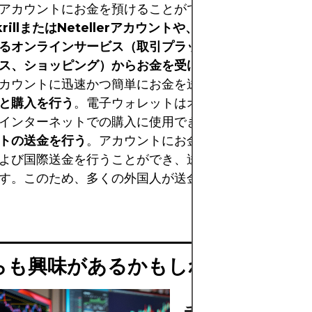
アカウントにお金を預けることができます。
krillまたはNetellerアカウントや、これらのプラット
るオンラインサービス（取引プラットフォーム、カジノ
ス、ショッピング）からお金を受け取る
。他の人やオン
カウントに迅速かつ簡単にお金を送ることができます。
と購入を行う
。電子ウォレットはオンラインアカウント
インターネットでの購入に使用できます。
トの送金を行う
。アカウントにお金が預けられたら、低
よび国際送金を行うことができ、送金先によっては無料
す。このため、多くの外国人が送金にこのサービスを利
らも興味があるかもしれません
チャーリー・マン