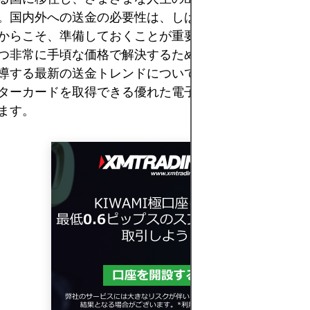
。国内外への送金の必要性は、しばしば予期せず、緊急
からこそ、準備しておくことが重要です。本記事では、
つ非常に手頃な価格で解決するために設計された、革新
導する最新の送金トレンドについて説明します。次に、
ターカードを取得できる優れた電子ウォレットのオプシ
ます。