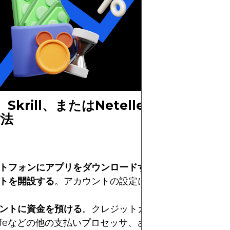
場合がありますが
ある必要はありま
により、過度な手
座に送金すること
、Skrill、またはNetellerのアカウ
方法
トフォンにアプリをダウンロードするか、ノートパソコ
トを開設する
。アカウントの設定にはいくつかの個人情
ントに資金を預ける
。クレジットカード、銀行振込、Pay
safeなどの他の支払いプロセッサ、さらにはビットコイ