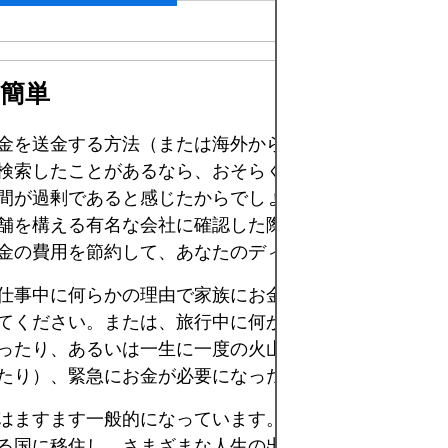
簡単
金を送金する方法（または海外から国内に受け取る方法
検索したことがあるなら、おそらく銀行に問い合わせた
間が過剰であると感じたからでしょう。また、ショッピ
舗を構える有名な会社に確認した際も同じ結論に達した
金の費用を節約して、あなたのディナールを守りましょ
仕事中に何らかの理由で家族にお金を送らなければなら
てください。または、旅行中に何かが起こり（盗難に遭
ったり、あるいは一生に一度の火山ツアーに高額な費用
たり）、緊急にお金が必要になった場合…どうしますか
はますます一般的になっています。人々は以前よりも多
る国に移住し、さまざまな人生の出来事を経験するよう