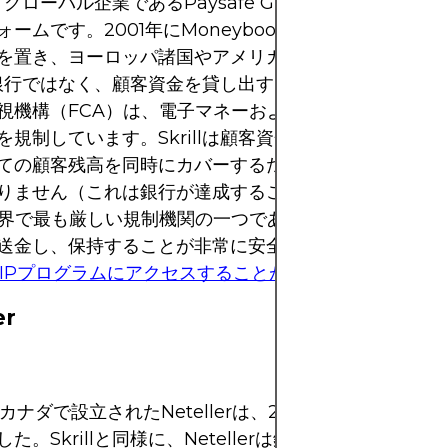
lは、グローバル企業であるPaysafe Groupが所有および
ームです。2001年にMoneybookersとして設立さ
を置き、ヨーロッパ諸国やアメリカにオフィスがありま
llは銀行ではなく、顧客資金を貸し出すことはありません。
視機構（FCA）は、電子マネーおよび支払い手段に関
を規制しています。Skrillは顧客資金を会社の資金と分
ての顧客残高を同時にカバーするための十分な流動性を
りません（これは銀行が達成することはできません）。
世界で最も厳しい規制機関の一つであり、Skrillアカウン
送金し、保持することが非常に安全です。
NORENSA
lのVIPプログラムにアクセスすることができます
。
er
にカナダで設立されたNetellerは、2004年に英国統治
た。Skrillと同様に、Netellerは銀行ではなく、顧