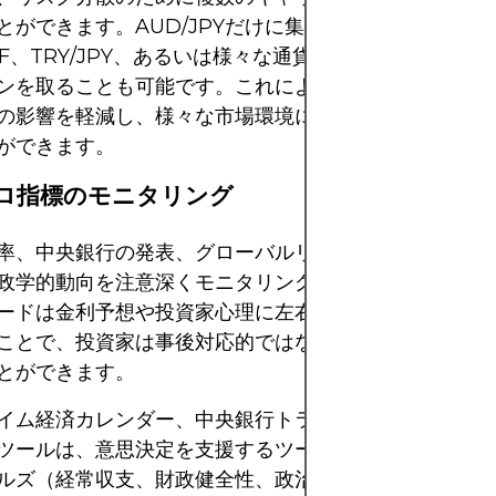
とができます。AUD/JPYだけに集中するのではなく、
CHF、TRY/JPY、あるいは様々な通貨建ての新興国債券
ンを取ることも可能です。これにより、単一の通貨ショ
の影響を軽減し、様々な市場環境における戦略の堅牢性
ができます。
マクロ指標のモニタリング
率、中央銀行の発表、グローバルリスク指標（VIX指数
政学的動向を注意深くモニタリングすることが不可欠で
ードは金利予想や投資家心理に左右されるため、転換点
ことで、投資家は事後対応的ではなく、積極的にポジシ
とができます。
イム経済カレンダー、中央銀行トラッカー、地政学的リ
ツールは、意思決定を支援するツールとなります。通貨
ルズ（経常収支、財政健全性、政治の安定性）を評価す