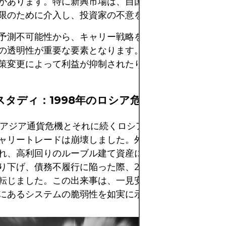
があります。特に新興市場は、自国通貨の安定化やホッ
限のために介入し、投資家の不意を突く可能性がありま
予測不可能性から、キャリー戦略を評価する際には、政
の透明性が重要な要素となります。高度に管理された経
策変更によって利益が抑制されたり、逆転したりする可
スタディ：1998年のロシア危機
年のアジア通貨危機とそれに続くロシアの債務不履行の間
ャリートレードは崩壊しました。外国人投資家はドル建
れ、高利回りのルーブル建て資産に投資していました。
り下げ、債務不履行に陥った際、2桁のリターンはたち
転じました。この出来事は、一見安定しているように見
にあるシステムの脆弱性を如実に示しています。