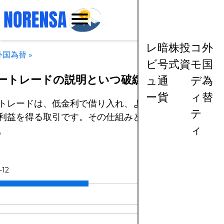
レ
暗
株
投
コ
外
外国為替
»
ビ
号
式
資
モ
国
ートレードの説明といつ破綻するか
ュ
通
デ
為
ー
貨
ィ
替
トレードは、低金利で借り入れ、より利回りの高い資産
テ
利益を得る取引です。その仕組みと、失敗するケースに
ィ
。
-12