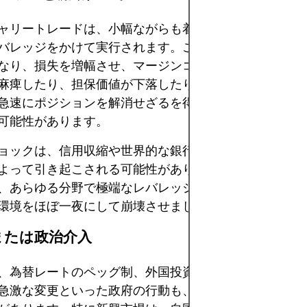
ャリートレードは、小幅ながらも着実な利益を伸ばすた
バレッジをかけて実行されます。このレバレッジは逆境
なり、損失を増幅させ、マージンコールを増加させます
麻痺したり、担保価値が下落したりすると、レバレッジ
急速にポジションを解消せざるを得なくなり、市場がさ
可能性があります。
ョックは、信用収縮や世界的な銀行システムへの信頼喪
よって引き起こされる可能性があります。例えば、200
、あらゆる分野で極端なレバレッジ削減を引き起こし、
環境をほぼ一夜にして崩壊させました。
制または政治介入
、為替レートのペッグ制、外国投資への課税、中央銀行
急激な変更といった政府の行動も、キャリートレードを