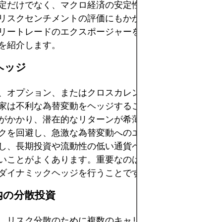
定だけでなく、マクロ経済の安定性、為替レートの動向
リスクセンチメントの評価にもかかっています。ここで
リートレードのエクスポージャーを管理するために用い
を紹介します。
替ヘッジ
、オプション、またはクロスカレンシースワップを利用
家は不利な為替変動をヘッジすることができます。ヘッ
がかかり、潜在的なリターンが希薄化する可能性があり
クを回避し、急激な為替変動へのエクスポージャーを軽
し、長期投資や流動性の低い通貨ペアでは、完全なヘッ
いことがよくあります。重要なのは、市場の状況に合わ
ダイナミックヘッジを行うことです。
内の分散投資
、リスク分散のために複数のキャリーペアや資産クラス