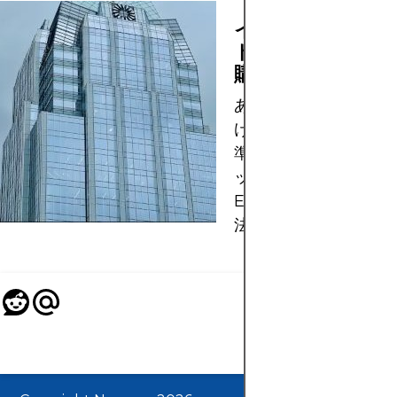
インデックスファ
ドとETFの選び方
購入方法
あらゆるレベルの投資
けの実用的なヒント、
準、手順とともに、イ
ックス ファンドまた
ETF を選択して購入
法を学びます。