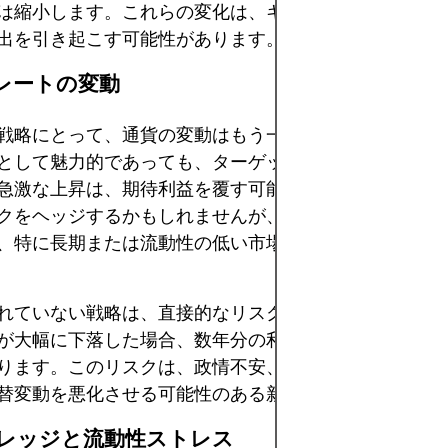
は縮小します。これらの変化は、キャリートレードから
出を引き起こす可能性があります。
替レートの変動
戦略にとって、通貨の変動はもう一つの大きなリスクで
として魅力的であっても、ターゲット通貨の急激な下落
急激な上昇は、期待利益を覆す可能性があります。トレ
クをヘッジするかもしれませんが、ヘッジはほとんどの
、特に長期または流動性の低い市場では不完全な場合が
れていない戦略は、直接的なリスクにさらされます。高
が大幅に下落した場合、数年分の利回り格差が数日で吹
ります。このリスクは、政情不安、資本規制、あるいは
替変動を悪化させる可能性のある新興市場では特に高ま
レバレッジと流動性ストレス