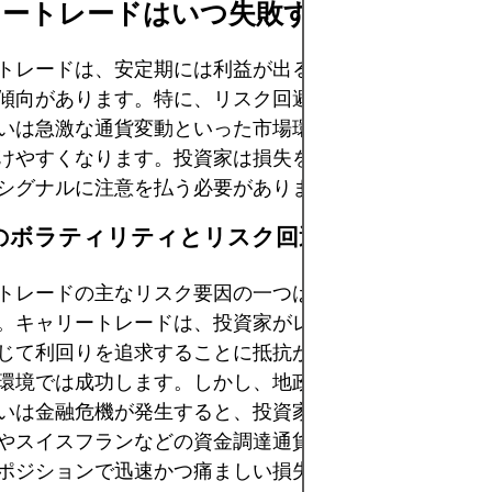
リートレードはいつ失敗するのか？
トレードは、安定期には利益が出ることが多いものの、
傾向があります。特に、リスク回避の高まり、中央銀行
いは急激な通貨変動といった市場環境の急激な変化時に
けやすくなります。投資家は損失を軽減するために、潜
シグナルに注意を払う必要があります。
市場のボラティリティとリスク回避
トレードの主なリスク要因の一つは、市場のボラティリ
。キャリートレードは、投資家がレバレッジや通貨エク
じて利回りを追求することに抵抗がない、安定的でボラ
環境では成功します。しかし、地政学的イベント、経済
いは金融危機が発生すると、投資家はより安全性の高い
やスイスフランなどの資金調達通貨が急騰します。この
ポジションで迅速かつ痛ましい損失をもたらします。