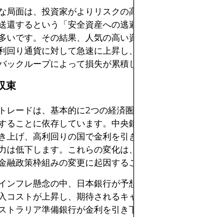
な局面は、投資家がよりリスクの高いポジションを解消
送還するという「安全資産への逃避」行動によって特徴
多いです。その結果、人気の高い資金調達通貨に大量の
利回り通貨に対して急速に上昇し、強制的な清算を引き
バックループによって損失が累積します。
利収束
トレードは、基本的に2つの経済圏の間に有意かつ持続
することに依存しています。中央銀行が伝統的に低利回
き上げ、高利回りの国で金利を引き下げ始めると、キャ
力は低下します。これらの変化は、インフレ圧力、経済
金融政策枠組みの変更に起因することが多い。
インフレ懸念の中、日本銀行が予想外に金利を引き上げ
入コストが上昇し、期待されるキャリー利益が減少しま
ストラリア準備銀行が金利を引き下げた場合、豪ドル建