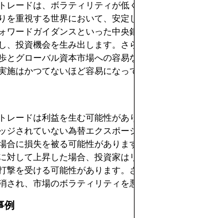
トレードは、ボラティリティが低く金利が低い環境で魅
りを重視する世界において、安定した収益をもたらしま
ォワードガイダンスといった中央銀行の政策は、地域間
し、投資機会を生み出します。さらに、取引プラットフ
歩とグローバル資本市場への容易なアクセスにより、キ
実施はかつてないほど容易になっています。
トレードは利益を生む可能性がありますが、大きなリス
ッジされていない為替エクスポージャーは、為替レート
場合に損失を被る可能性があります。例えば、調達通貨
に対して上昇した場合、投資家はリターンの減少と為替
打撃を受ける可能性があります。さらに、これらの戦略
消され、市場のボラティリティを悪化させます。
事例