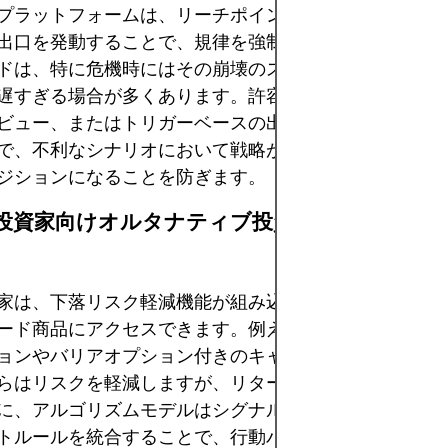
プラットフォームは、リーチポイントに達した際にスト
出口を発動することで、規律を強制することができます
ドは、特に危機時にはその崩壊のスピードが速いため、
遅すぎる場合が多くあります。許容可能なドローダウン
ビュー、またはトリガーベースの出口に関するパラメー
で、不利なシナリオにおいて戦略が偶発的にバイ・アン
ジションになることを防ぎます。
機関投資家向けオルタナティブ投資とストラクチ
家は、下落リスク軽減機能が組み込まれたストラクチャ
ード商品にアクセスできます。例えば、投資銀行はキャ
ョンやバリアオプション付きのキャリーリンク債を提供
らはリスクを軽減しますが、リターンを制限する可能性
に、アルゴリズムモデルはシグナルベースのエントリー
トルールを統合することで、行動バイアスを軽減できま