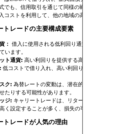
式でも、信用取引を通じて同様の戦略を適用できます。
入コストを利用して、他の地域の高利回り資産に投資し
ートレードの主要構成要素
貨：
借入に使用される低利回り通貨。歴史的には、JPY
ています。
ット通貨:
高い利回りを提供する高利回り通貨または資
:
低コストで借り入れ、高い利回りを得ることで得られ
スク:
為替レートの変動は、潜在的な利益を損なったり
せたりする可能性があります。
ッジ:
キャリートレードは、リターンを増幅させるため
高く設定することが多く、損失の可能性が高まります。
ートレードが人気の理由