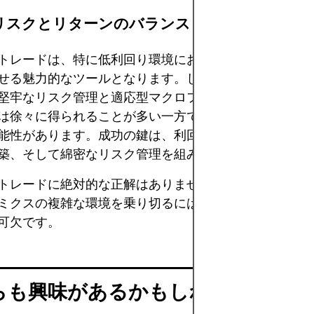
リスクとリターンのバランス
トレードは、特に低利回り環境において、ポートフォリ
せる魅力的なツールとなります。しかし、他のレバレッ
堅牢なリスク管理と適応型マクロフレームワークが求め
は徐々に得られることが多い一方で、損失は突然かつ深
能性があります。成功の鍵は、利回り追求行動と慎重な
築、そして綿密なリスク管理を組み合わせることです。
トレードに絶対的な正解はありません。世界的な資本フ
ミクスの複雑な環境を乗り切るには、忍耐、準備、そし
可欠です。
らも興味があるかもしれません