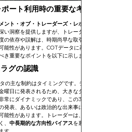
レポート利用時の重要な考慮事項
メント・オブ・トレー​​ダーズ・レポート
は市場のポジシ
深い洞察を提供しますが、トレーダーはその解釈には注
度の依存や誤解は、時期尚早な取引のエントリーやエグ
可能性があります。COTデータに基づいて取引戦略を
べき重要なポイントを以下に示します。
ムラグの認識
ータの主な制約はタイミングです。データは火曜日のポ
金曜日に発表されるため、大きなタイムラグがあります
非常にダイナミックであり、この3日間で、中央銀行の
の発表、あるいは政治的な出来事によって、ポジション
可能性があります。トレーダーは、COTデータを短期
く、
中長期的な方向性バイアス
を裏付けるために使用す
ます。