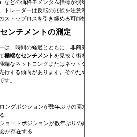
）などの価格モメンタム指標が弱気のダイバージェンス
、トレーダーは反転の兆候を注意深く監視するか、少な
のストップロスを引き締める可能性があります。
なセンチメントの測定
ーは、時間の経過とともに、非商業トレーダーのネット
て
極端なセンチメント
を見抜く術を習得します。過去の
極端なネットロングまたはネットショートポジションは
先行する傾向があります。そのため、COTデータは特
です。
ロングポジションが数年ぶりの高水準に達した場合：
調
る
ショートポジションが数年ぶりの高水準に達した場合：
会が存在する