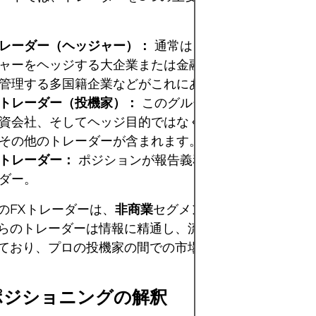
レーダー（ヘッジャー）：
通常は、先物取引を利用し
ャーをヘッジする大企業または金融機関です。 FXでは
管理する多国籍企業などがこれにあたります。
トレーダー（投機家）：
このグループには、ヘッジフ
資会社、そしてヘッジ目的ではなく価格変動から利益を
その他のトレーダーが含まれます。
トレーダー：
ポジションが報告義務の基準を満たさな
ダー。
のFXトレーダーは、
非商業
セグメントに細心の注意を
らのトレーダーは情報に精通し、流動性を提供する市場
ており、プロの投機家の間での市場心理を反映すること
ポジショニングの解釈