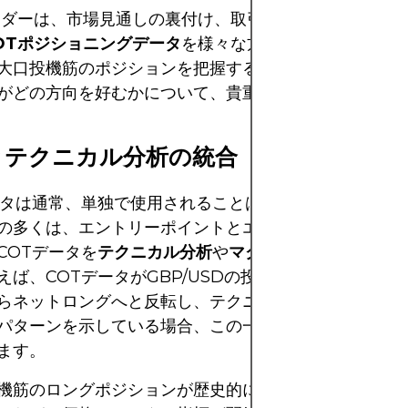
ーダーは、市場見通しの裏付け、取引戦略の調整、リス
OTポジショニングデータ
を様々な方法で活用できます
大口投機筋のポジションを把握することで、トレーダー
がどの方向を好むかについて、貴重な透明性を得ること
とテクニカル分析の統合
ータは通常、単独で使用されることはありません。成功
の多くは、エントリーポイントとエグジットポイントを
COTデータを
テクニカル分析
や
マクロ経済指標
と組み
えば、COTデータがGBP/USDの投機筋のポジション
らネットロングへと反転し、テクニカルチャートが強気
パターンを示している場合、この一致はロングポジショ
ます。
機筋のロングポジションが歴史的に見て過剰に拡大し、R