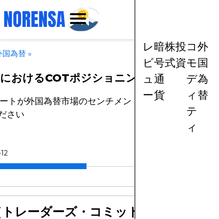
レ
暗
株
投
コ
外
外国為替
»
ビ
号
式
資
モ
国
引におけるCOTポジショニングの解説
ュ
通
デ
為
ー
貨
ィ
替
ポートが外国為替市場のセンチメントをどのように明ら
テ
ださい
ィ
-12
（トレーダーズ・コミットメント・レポ