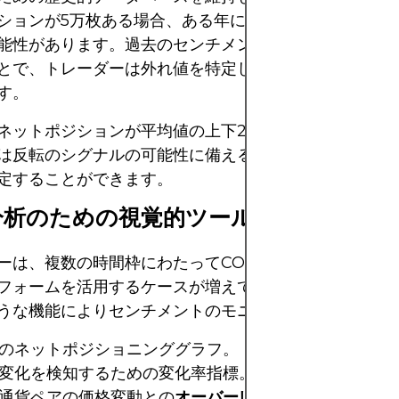
ションが5万枚ある場合、ある年には大きく、別の年に
能性があります。過去のセンチメントバンドに基づいて
とで、トレーダーは外れ値を特定し、それに応じて行動
す。
ネットポジションが平均値の上下2標準偏差を超えた場
は反転のシグナルの可能性に備える価値があるという、
定することができます。
分析のための視覚的ツール
ーは、複数の時間枠にわたってCOTデータを視覚化す
フォームを活用するケースが増えています。これらのツ
うな機能によりセンチメントのモニタリングを支援しま
のネットポジショニンググラフ。
変化を検知するための変化率指標。
通貨ペアの価格変動との
オーバーレイ比較
。