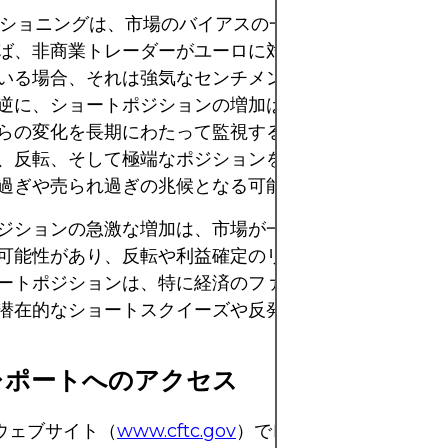
ジショニングは、市場のバイアスの一端を垣間見ること
ば、非商業トレーダーがユーロに対して大幅なロングポ
いる場合、それは強気なセンチメントを示唆している可
逆に、ショートポジションの増加は弱気な期待を示唆し
らの変化を長期にわたって監視することで、トレーダー
、反転、そして極端なポジションを特定することができ
過ぎや売られ過ぎの兆候となる可能性があります。
ジションの急激な増加は、市場が一方的な状況にあるこ
可能性があり、反転や利益確定のリスクが高まります。
ートポジションは、特に経済のファンダメンタルズが変
潜在的なショートスクイーズや反発の兆候となる可能性
レポートへのアクセス
のウェブサイト（
www.cftc.gov
）でレポートが公開され