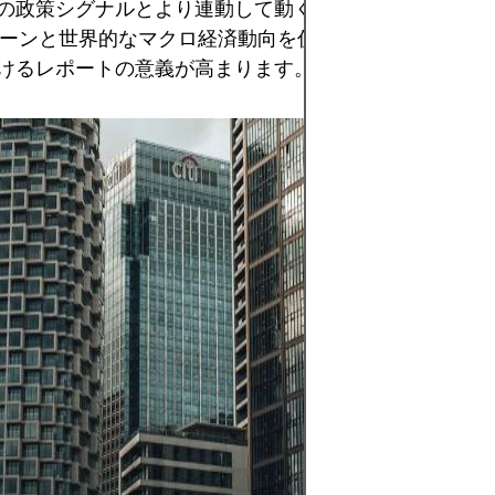
の政策シグナルとより連動して動く可能性があります。
ターンと世界的なマクロ経済動向を併せて分析すること
けるレポートの意義が高まります。
外国為替取引は、
流動性の高い市場
変動から利益を得
すが、レバレッジ
クロ経済ニュース
スクの高い分野で
なのは、明確な戦
管理のもと、財務
与えずに失っても
で取引することで