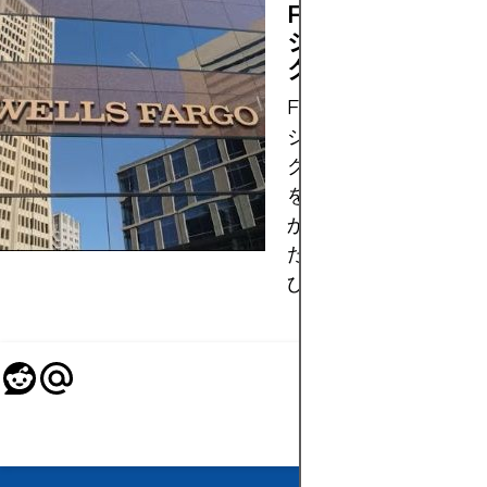
FXセンチメント
ジショニング、リ
ク、ヘッドライン
FX のセンチメント、
ショニング データ、
ク傾向、見出しが通貨
をどのように形成する
か、そして過度の依存
たらす落とし穴につい
びます。