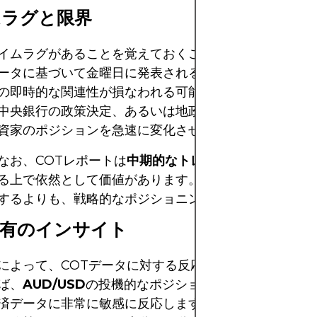
ムラグと限界
イムラグがあることを覚えておくことが重要です。レポ
ータに基づいて金曜日に発表されるため、その間の市場
の即時的な関連性が損なわれる可能性があります。主要
中央銀行の政策決定、あるいは地政学的な変化は、市場
資家のポジションを急速に変化させる可能性があります
なお、COTレポートは
中期的なトレンドとセンチメン
る上で依然として価値があります。短期的なニュースや
するよりも、戦略的なポジショニングを行うのに効果的
固有のインサイト
によって、COTデータに対する反応は異なることがよ
ば、
AUD/USD
の投機的なポジションは、世界的なリス
済データに非常に敏感に反応しますが、
USD/JPY
は米