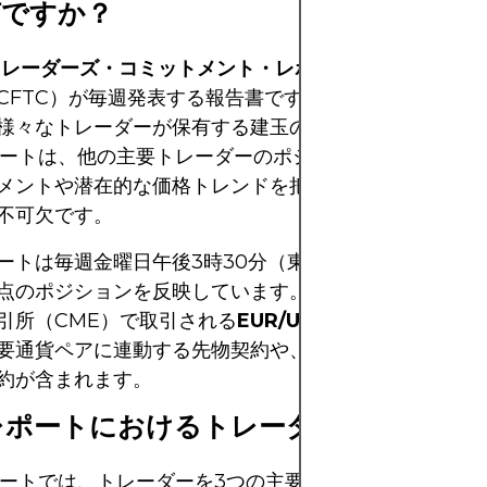
何ですか？
トレーダーズ・コミットメント・レポート）
は、米国商
CFTC）が毎週発表する報告書です。通貨先物を含む先
様々なトレーダーが保有する建玉の詳細な内訳を提供し
ポートは、他の主要トレーダーのポジションを分析する
メントや潜在的な価格トレンドを把握したい外国為替市
不可欠です。
ートは毎週金曜日午後3時30分（東部標準時）に発表さ
点のポジションを反映しています。これには、シカゴ・
引所（CME）で取引される
EUR/USD、GBP/USD、US
要通貨ペアに連動する先物契約や、その他の先物契約な
約が含まれます。
レポートにおけるトレーダーの種類
ポートでは、トレーダーを3つの主要なグループに分類し