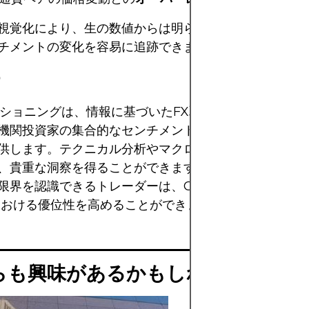
視覚化により、生の数値からは明らかでないポジショニ
チメントの変化を容易に追跡できます。
め
ジショニングは、情報に基づいたFX取引を行うための強
機関投資家の集合的なセンチメントやバイアスを把握す
供します。テクニカル分析やマクロ経済分析と慎重に組
、貴重な洞察を得ることができます。COTの変化を体
限界を認識できるトレーダーは、COTポジショニング
における優位性を高めることができます。
らも興味があるかもしれません