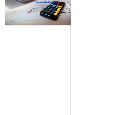
500指
数）
S&P
500指
数への
アクセ
スを
CFD、
ETF、
または
先物を
通じて
提供す
る証券
会社を
ランキ
ングし