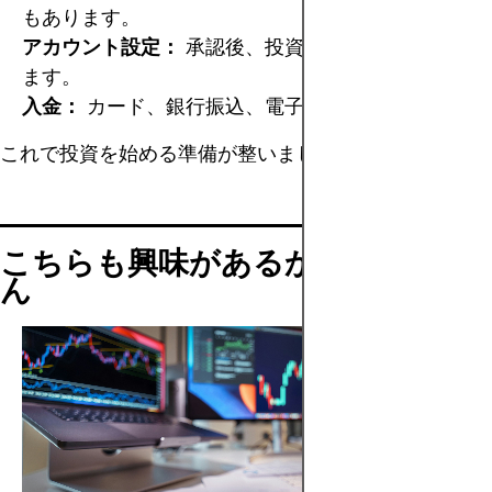
もあります。
アカウント設定：
承認後、投資パラメータを調整し
ます。
入金：
カード、銀行振込、電子ウォレット。
これで投資を始める準備が整いました。
こちらも興味があるかもしれませ
ん
おす
すめ
の証券
会社
（S&P