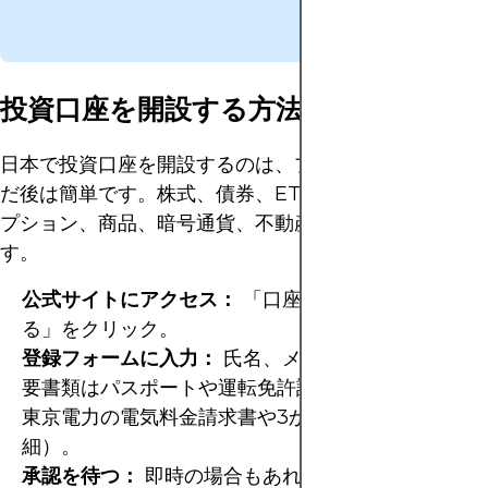
投資口座を開設する方法
日本で投資口座を開設するのは、プロバイダーを選ん
だ後は簡単です。株式、債券、ETF、先物、指数、オ
プション、商品、暗号通貨、不動産に対応していま
す。
公式サイトにアクセス：
「口座開設」または「始め
る」をクリック。
登録フォームに入力：
氏名、メール、電話、国。必
要書類はパスポートや運転免許証、住所証明（例：
東京電力の電気料金請求書
や3か月以内の銀行明
細）。
承認を待つ：
即時の場合もあれば、数日かかること