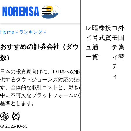
レ
暗
株
投
コ
外
Home
»
ランキング
»
ビ
号
式
資
モ
国
おすすめの証券会社（ダウ・ジョーンズ指
ュ
通
デ
為
ー
貨
ィ
替
数）
テ
日本の投資家向けに、DJIAへの低コストアクセスを提
ィ
供するダウ・ジョーンズ対応の証券会社を評価しま
す。全体的な取引コストと、動きの速い米国市場時間
中に不可欠なプラットフォームの安定性を主要な評価
基準とします。
2025-10-30