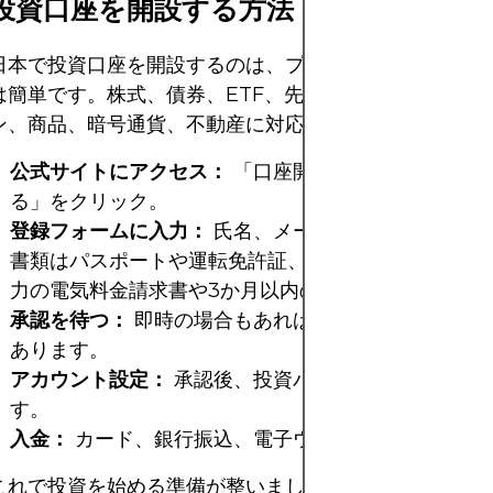
投資口座を開設する方法
日本で投資口座を開設するのは、プロバイダーを選んだ
は簡単です。株式、債券、ETF、先物、指数、オプショ
ン、商品、暗号通貨、不動産に対応しています。
公式サイトにアクセス：
「口座開設」または「始め
る」をクリック。
登録フォームに入力：
氏名、メール、電話、国。必要
書類はパスポートや運転免許証、住所証明（例：
東京
力の電気料金請求書
や3か月以内の銀行明細）。
承認を待つ：
即時の場合もあれば、数日かかることも
あります。
アカウント設定：
承認後、投資パラメータを調整しま
す。
入金：
カード、銀行振込、電子ウォレット。
これで投資を始める準備が整いました。