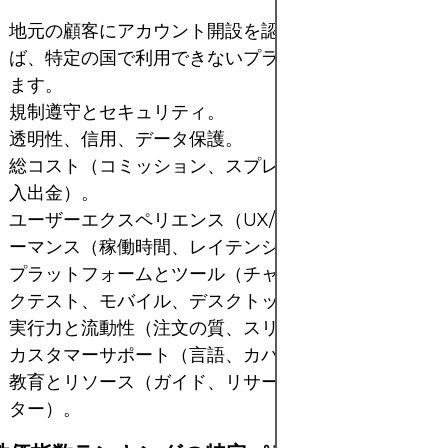
地元の顧客にアカウント開設を認めること；言い換え
ば、特定の国で利用できないプラットフォームを除外
ます。
規制遵守とセキュリティ。
透明性、信用、データ保護。
総コスト（コミッション、スプレッド、非取引手数料
入出金）。
ユーザーエクスペリエンス（UX/UI）、安定性、パフ
ーマンス（稼働時間、レイテンシー）。
プラットフォームとツール（チャート、アラート、バ
クテスト、モバイル、デスクトップ、API）。
実行力と流動性（注文の質、スリッページ、深さ）。
カスタマーサポート（言語、カバー率、応答時間）。
教育とリソース（ガイド、リサーチ、デモ、シミュレ
ター）。