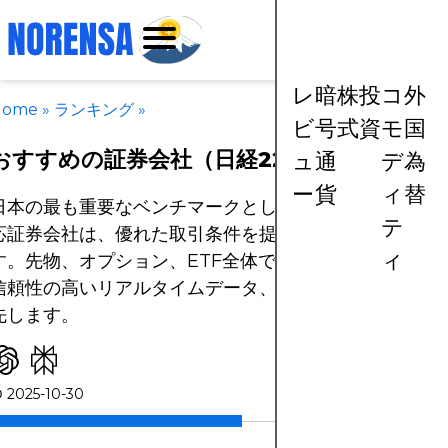
レ
暗
株
投
コ
外
Home
»
ランキング
»
ビ
号
式
資
モ
国
おすすめの証券会社（日経225指数）
ュ
通
デ
為
ー
貨
ィ
替
日本の最も重要なベンチマークとして、最高の日経225
テ
応証券会社は、優れた取引条件を提供する必要がありま
ィ
す。先物、オプション、ETF全体で最低限の取引コスト
信頼性の高いリアルタイムデータ、および深い流動性を
先します。
2025-10-30