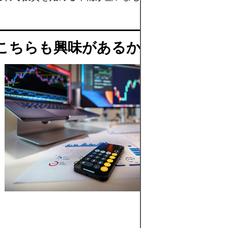
こちらも興味があるかもしれませ
おすす
めの証券
会社
（EURO
STOXX
50指
数）
EURO
STOXX 50
指数を
CFDまた