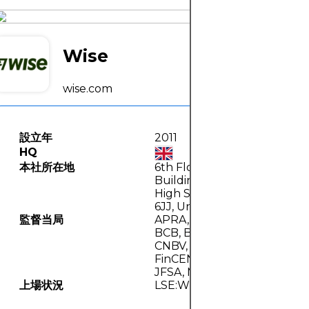
Wise
wise.com
設立年
2011
HQ
本社所在地
6th Floor, The Tea
Building, 56 Shoreditch
High Street, London, E1
6JJ, United Kingdom
監督当局
APRA, ASIC, AUSTRAC,
BCB, BIS, BSP, CCE,
CNBV, EFSA, FCA,
FinCEN, FINTRAC, ISA,
JFSA, MAS, OCC, RBI
上場状況
LSE:WISE