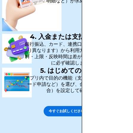
明細など）が求められます。
4. 入金または支払い方法を連携
銀行振込、カード、連携口座など（サービスによ
り異なります）から利用方法を選びます。手数
料・上限・反映時間は差が出やすいので、確定前
に必ず確認しましょう。
5. はじめての操作を実行
アプリ内で目的の機能（支払い、送金、運用、カ
ード申請など）を選び、金額や上限（必要な場
合）を設定して確定します。
今すぐお試しください