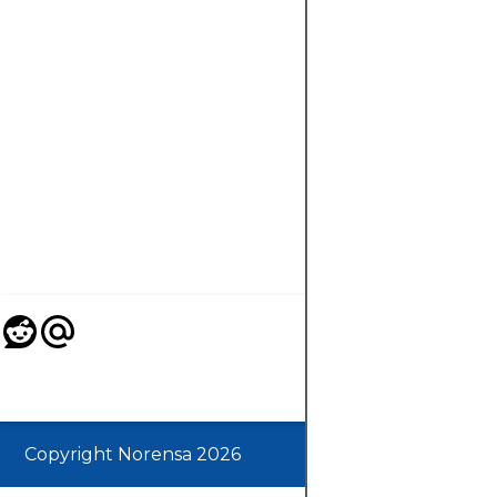
信頼でき
るか？1
USDから
の口座、
手数料ゼ
ロ、
MT4/MT5
対応。
Copyright Norensa 2026