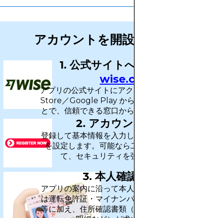
アカウントを開設する方法
1. 公式サイトへアクセス →
wise.com
アプリの公式サイトにアクセスする（または App
Store／Google Play からダウンロードする）こ
とで、信頼できる窓口から登録を始められます。
2. アカウントを作成
登録して基本情報を入力し、安全なログイン方法
を設定します。可能なら二段階認証を有効にし
て、セキュリティを強化しましょう。
3. 本人確認を完了
アプリの案内に沿って本人確認を行います。通常
は運転免許証・マイナンバーカード・パスポート
等に加え、住所確認書類（公共料金の明細や銀行