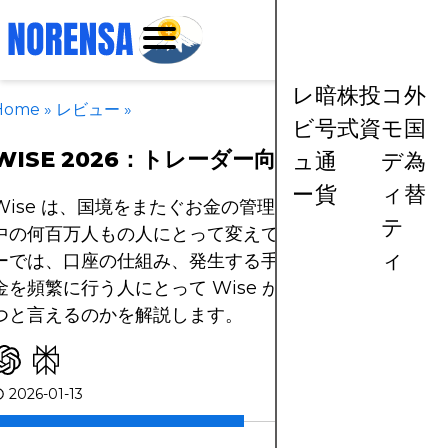
レ
暗
株
投
コ
外
Home
»
レビュー
»
ビ
号
式
資
モ
国
WISE 2026：トレーダー向けレビュー
ュ
通
デ
為
ー
貨
ィ
替
Wise は、国境をまたぐお金の管理・送金のあり方を世
テ
中の何百万人もの人にとって変えてきました。本レビュ
ィ
ーでは、口座の仕組み、発生する手数料、そして海外送
金を頻繁に行う人にとって Wise がなぜ有力候補のひと
つと言えるのかを解説します。
2026-01-13