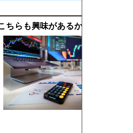
こちらも興味があるかもしれませ
BIG
BOSS：
超高レ
バレッ
ジのオ
フショ
アブロ
ーカー
Big Boss
は2025年
の暗号資
産取引に